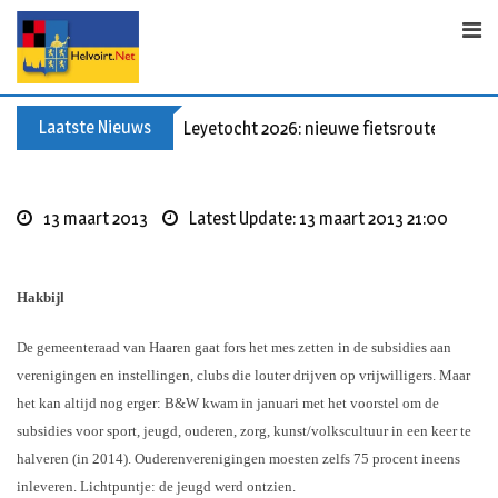
S
k
i
p
t
Laatste Nieuws
Leyetocht 2026: nieuwe fietsroutes
o
c
o
13 maart 2013
Latest Update: 13 maart 2013 21:00
n
t
e
Hakbijl
n
t
De gemeenteraad van Haaren gaat fors het mes zetten in de subsidies aan
verenigingen en instellingen, clubs die louter drijven op vrijwilligers. Maar
het kan altijd nog erger: B&W kwam in januari met het voorstel om de
subsidies voor sport, jeugd, ouderen, zorg, kunst/volkscultuur in een keer te
halveren (in 2014). Ouderenverenigingen moesten zelfs 75 procent ineens
inleveren. Lichtpuntje: de jeugd werd ontzien.