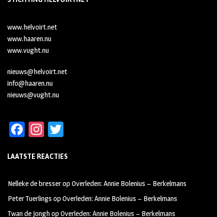
www.helvoirt.net
www.haaren.nu
www.vught.nu
nieuws@helvoirt.net
info@haaren.nu
nieuws@vught.nu
Fa
In
T
ce
st
wi
LAATSTE REACTIES
b
ag
tt
oo
ra
er
Nelleke de bresser
op
Overleden: Annie Bolenius – Berkelmans
k
m
Peter Tuerlings
op
Overleden: Annie Bolenius – Berkelmans
Twan de Jongh
op
Overleden: Annie Bolenius – Berkelmans