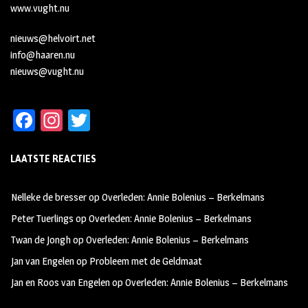
www.vught.nu
nieuws@helvoirt.net
info@haaren.nu
nieuws@vught.nu
Fa
In
T
ce
st
wi
LAATSTE REACTIES
b
ag
tt
oo
ra
er
Nelleke de bresser
op
Overleden: Annie Bolenius – Berkelmans
k
m
Peter Tuerlings
op
Overleden: Annie Bolenius – Berkelmans
Twan de Jongh
op
Overleden: Annie Bolenius – Berkelmans
Jan van Engelen
op
Probleem met de Geldmaat
Jan en Roos van Engelen
op
Overleden: Annie Bolenius – Berkelmans