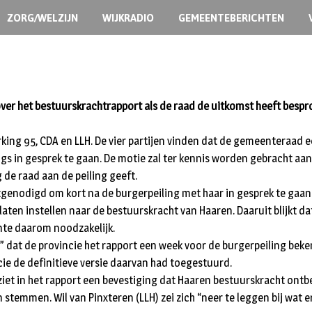
ZORG/WELZIJN
WIJKRADIO
GEMEENTEBERICHTEN
er het bestuurskrachtrapport als de raad de uitkomst heeft besprok
ng 95, CDA en LLH. De vier partijen vinden dat de gemeenteraad ee
 in gesprek te gaan. De motie zal ter kennis worden gebracht aan h
 de raad aan de peiling geeft.
uitgenodigd om kort na de burgerpeiling met haar in gesprek te gaa
laten instellen naar de bestuurskracht van Haaren. Daaruit blijkt 
ente daarom noodzakelijk.
” dat de provincie het rapport een week voor de burgerpeiling be
cie de definitieve versie daarvan had toegestuurd.
iet in het rapport een bevestiging dat Haaren bestuurskracht ontbe
stemmen. Wil van Pinxteren (LLH) zei zich “neer te leggen bij wat e