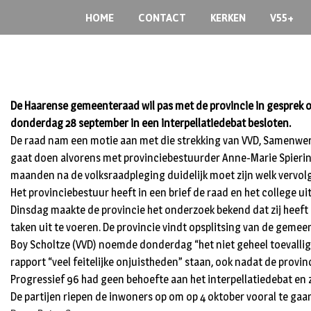
S
HOME
CONTACT
KERKEN
V55+
k
i
p
t
o
De Haarense gemeenteraad wil pas met de provincie in gesprek ov
c
donderdag 28 september in een interpellatiedebat besloten.
o
De raad nam een motie aan met die strekking van VVD, Samenwerki
n
t
gaat doen alvorens met provinciebestuurder Anne-Marie Spierings
e
maanden na de volksraadpleging duidelijk moet zijn welk vervolg
n
Het provinciebestuur heeft in een brief de raad en het college 
t
Dinsdag maakte de provincie het onderzoek bekend dat zij heeft 
taken uit te voeren. De provincie vindt opsplitsing van de geme
Boy Scholtze (VVD) noemde donderdag “het niet geheel toevallig
rapport “veel feitelijke onjuistheden” staan, ook nadat de provin
Progressief 96 had geen behoefte aan het interpellatiedebat en z
De partijen riepen de inwoners op om op 4 oktober vooral te gaan 