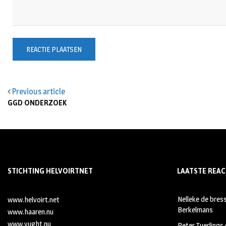
Previous article
GGD ONDERZOEK
STICHTING HELVOIRTNET
LAATSTE REAC
Nelleke de bres
www.helvoirt.net
Berkelmans
www.haaren.nu
www.vught.nu
Peter Tuerlings