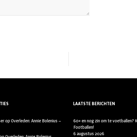
TIES
LAATSTE BERICHTEN
ser
op
Overleden: Annie Bolenius –
60+ en nog zin om te voetballen?
Footballen!
6 augustus 2026
op
Overleden: Annie Bolenius –