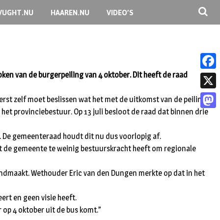
VUGHT.NU
HAAREN.NU
VIDEO’S
en van de burgerpeiling van 4 oktober. Dit heeft de raad
F
a
X
rst zelf moet beslissen wat het met de uitkomst van de peiling
c
et provinciebestuur. Op 13 juli besloot de raad dat binnen drie
M
e
a
n. De gemeenteraad houdt dit nu dus voorlopig af.
b
s
dat de gemeente te weinig bestuurskracht heeft om regionale
o
t
o
kendmaakt. Wethouder Eric van den Dungen merkte op dat in het
o
k
d
ert en geen visie heeft.
r op 4 oktober uit de bus komt.”
o