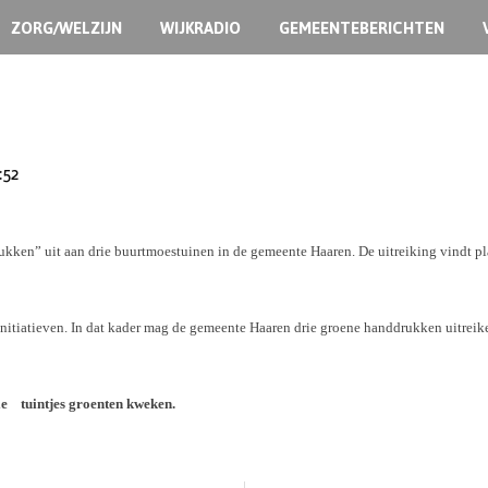
ZORG/WELZIJN
WIJKRADIO
GEMEENTEBERICHTEN
:52
ken” uit aan drie buurtmoestuinen in de gemeente Haaren. De uitreiking vindt pla
itiatieven. In dat kader mag de gemeente Haaren drie groene handdrukken uitreiken 
ele tuintjes groenten kweken.