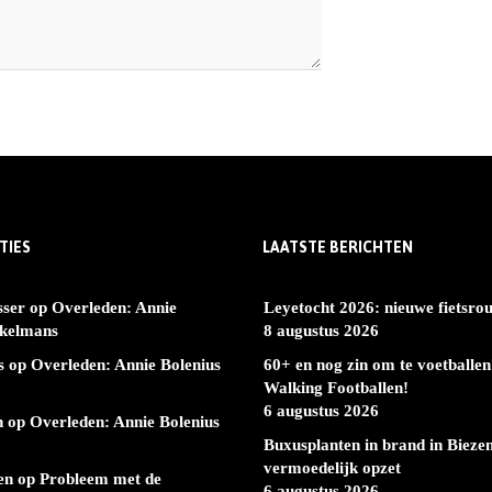
TIES
LAATSTE BERICHTEN
sser
op
Overleden: Annie
Leyetocht 2026: nieuwe fietsrou
rkelmans
8 augustus 2026
s
op
Overleden: Annie Bolenius
60+ en nog zin om te voetball
Walking Footballen!
6 augustus 2026
h
op
Overleden: Annie Bolenius
Buxusplanten in brand in Bieze
vermoedelijk opzet
en
op
Probleem met de
6 augustus 2026