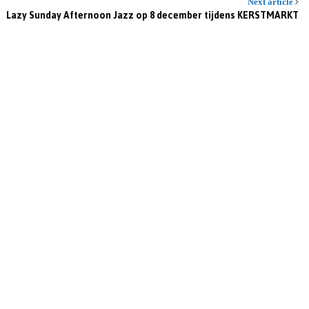
Next article
n
Lazy Sunday Afternoon Jazz op 8 december tijdens KERSTMARKT