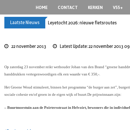
S
HOME
CONTACT
KERKEN
V55+
k
i
Laatste Nieuws
Leyetocht 2026: nieuwe fietsroutes
p
t
o
c
22 november 2013
Latest Update: 22 november 2013 09
o
n
t
Op zaterdag 23 november reikt wethouder Johan van den Brand “groene handdruk
e
handdrukken vertegenwoordigen elk een waarde van € 350,-.
n
t
Het Groene Woud stimuleert, binnen het programma “de burger aan zet”, burgerin
sociale cohesie en/of groen in de eigen wijk of buurt.De prijswinnaars zijn:
– Buurtmoestuin aan de Poirtersstraat in Helvoirt, bewoners die in individu