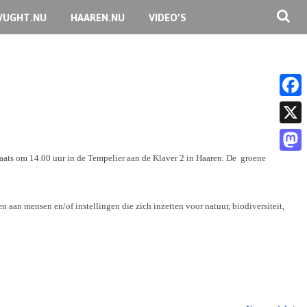
VUGHT.NU
HAAREN.NU
VIDEO’S
F
a
X
c
ats om 14.00 uur in de Tempelier aan de Klaver 2 in Haaren. De groene
M
e
a
b
s
aan mensen en/of instellingen die zich inzetten voor natuur, biodiversiteit,
o
t
o
o
k
d
o