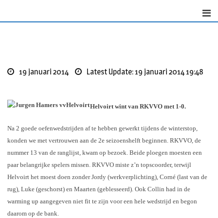
Skip
to
content
19 januari 2014
Latest Update: 19 januari 2014 19:48
Helvoirt wint van RKVVO met 1-0.
Na 2 goede oefenwedstrijden af te hebben gewerkt tijdens de winterstop,
konden we met vertrouwen aan de 2e seizoenshelft beginnen. RKVVO, de
nummer 13 van de ranglijst, kwam op bezoek. Beide ploegen moesten een
paar belangrijke spelers missen. RKVVO miste z’n topscoorder, terwijl
Helvoirt het moest doen zonder Jordy (werkverplichting), Corné (last van de
rug), Luke (geschorst) en Maarten (geblesseerd). Ook Collin had in de
warming up aangegeven niet fit te zijn voor een hele wedstrijd en begon
daarom op de bank.