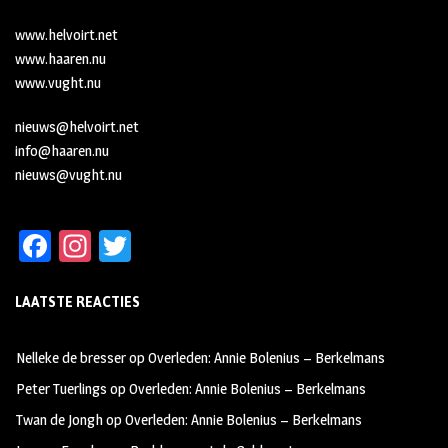
www.helvoirt.net
www.haaren.nu
www.vught.nu
nieuws@helvoirt.net
info@haaren.nu
nieuws@vught.nu
Fa
In
T
ce
st
wi
LAATSTE REACTIES
b
ag
tt
oo
ra
er
Nelleke de bresser
op
Overleden: Annie Bolenius – Berkelmans
k
m
Peter Tuerlings
op
Overleden: Annie Bolenius – Berkelmans
Twan de Jongh
op
Overleden: Annie Bolenius – Berkelmans