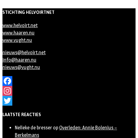
STICHTING HELVOIRTNET
www.helvoirt.net
www.haaren.nu
www.vught.nu
nieuws@helvoirt.net
info@haaren.nu
nieuws@vught.nu
Facebook
Instagram
Twitter
LAATSTE REACTIES
Nelleke de bresser
op
Overleden: Annie Bolenius –
Berkelmans