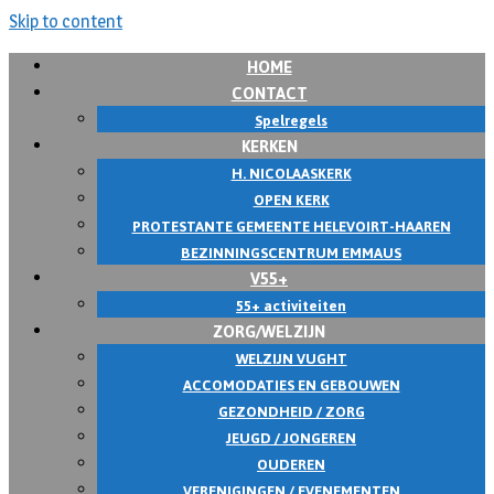
Skip to content
HOME
CONTACT
Spelregels
KERKEN
H. NICOLAASKERK
OPEN KERK
PROTESTANTE GEMEENTE HELEVOIRT-HAAREN
BEZINNINGSCENTRUM EMMAUS
V55+
55+ activiteiten
ZORG/WELZIJN
WELZIJN VUGHT
ACCOMODATIES EN GEBOUWEN
GEZONDHEID / ZORG
JEUGD / JONGEREN
OUDEREN
VERENIGINGEN / EVENEMENTEN