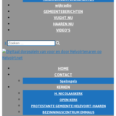
wijkradio
GEMEENTEBERICHTEN
VUGHT.NU
HAAREN.NU
VIDEO’S
x
HOME
CONTACT
Spelregels
KERKEN
H. NICOLAASKERK
OPEN KERK
PROTESTANTE GEMEENTE HELEVOIRT-HAAREN
BEZINNINGSCENTRUM EMMAUS