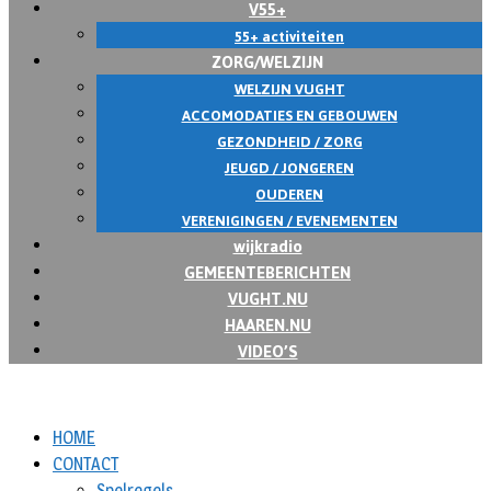
V55+
55+ activiteiten
ZORG/WELZIJN
WELZIJN VUGHT
ACCOMODATIES EN GEBOUWEN
GEZONDHEID / ZORG
JEUGD / JONGEREN
OUDEREN
VERENIGINGEN / EVENEMENTEN
wijkradio
GEMEENTEBERICHTEN
VUGHT.NU
HAAREN.NU
VIDEO’S
HOME
CONTACT
Spelregels