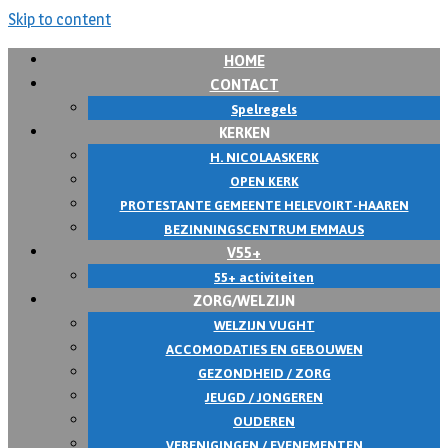
Skip to content
HOME
CONTACT
Spelregels
KERKEN
H. NICOLAASKERK
OPEN KERK
PROTESTANTE GEMEENTE HELEVOIRT-HAAREN
BEZINNINGSCENTRUM EMMAUS
V55+
55+ activiteiten
ZORG/WELZIJN
WELZIJN VUGHT
ACCOMODATIES EN GEBOUWEN
GEZONDHEID / ZORG
JEUGD / JONGEREN
OUDEREN
VERENIGINGEN / EVENEMENTEN