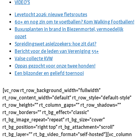
VIDEO’S
Leyetocht 2026: nieuwe fietsroutes
60+ en nog zin om te voetballen? Kom Walking Footballen!
Buxusplanten in brand in Biezenmortel, vermoedelijk
opzet
Spreidingswet asielzoekers: hoe zit dat?
Bericht voor de leden van Vereniging 55+
Valse collecte KVW
Oppas gezocht voor onze twee honden!
Een bijzonder en geliefd toernooi
[vc_row rt_row_background_width=”fullwidth”
rt_row_content_width=”default” rt_row_style=”default-style”
rt_row_height=”” rt_column_gaps=”” rt_row_shadows=””
rt_row_borders=”” rt_bg_effect=”classic”
rt_bg_image_repeat=”repeat” rt_bg_size=”cover”
rt_bg_position=”right top” rt_bg_attachment=”scroll”
rt_bg_layer=”” rt_bg_video_format=”self-hosted”][vc_column