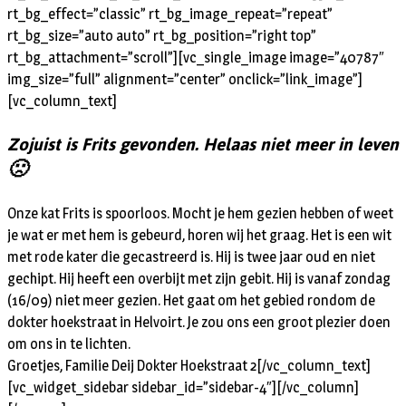
rt_bg_effect=”classic” rt_bg_image_repeat=”repeat”
rt_bg_size=”auto auto” rt_bg_position=”right top”
rt_bg_attachment=”scroll”][vc_single_image image=”40787″
img_size=”full” alignment=”center” onclick=”link_image”]
[vc_column_text]
Zojuist is Frits gevonden. Helaas niet meer in leven
🙁
Onze kat Frits is spoorloos. Mocht je hem gezien hebben of weet
je wat er met hem is gebeurd, horen wij het graag. Het is een wit
met rode kater die gecastreerd is. Hij is twee jaar oud en niet
gechipt. Hij heeft een overbijt met zijn gebit. Hij is vanaf zondag
(16/09) niet meer gezien. Het gaat om het gebied rondom de
dokter hoekstraat in Helvoirt. Je zou ons een groot plezier doen
om ons in te lichten.
Groetjes, Familie Deij Dokter Hoekstraat 2[/vc_column_text]
[vc_widget_sidebar sidebar_id=”sidebar-4″][/vc_column]