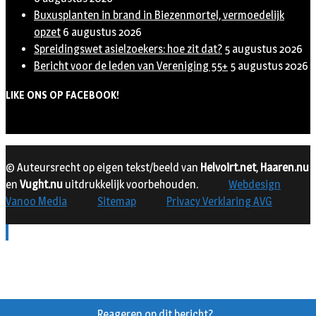
Buxusplanten in brand in Biezenmortel, vermoedelijk
opzet
6 augustus 2026
Spreidingswet asielzoekers: hoe zit dat?
5 augustus 2026
Bericht voor de leden van Vereniging 55+
5 augustus 2026
LIKE ONS OP FACEBOOK!
© Auteursrecht op eigen tekst/beeld van
Helvoirt.net
,
Haaren.nu
en
Vught.nu
uitdrukkelijk voorbehouden.
Webdesign
Vanoo Media
Sitemap
Privacy Verklaring AVG
Reageren op dit bericht?