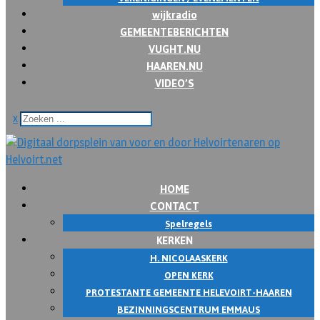
wijkradio
GEMEENTEBERICHTEN
VUGHT.NU
HAAREN.NU
VIDEO’S
x
HOME
CONTACT
Spelregels
KERKEN
H. NICOLAASKERK
OPEN KERK
PROTESTANTE GEMEENTE HELEVOIRT-HAAREN
BEZINNINGSCENTRUM EMMAUS