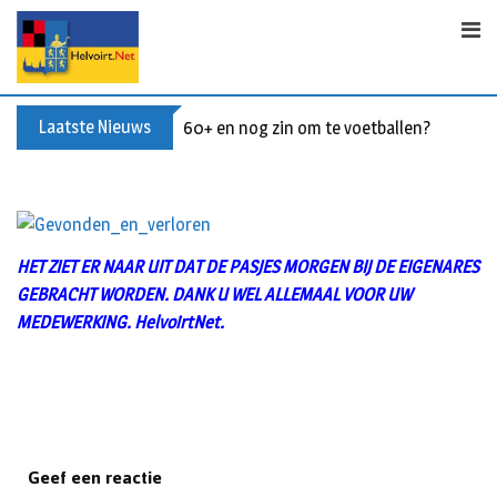
Skip
to
content
Laatste Nieuws
60+ en nog zin om te voetballen? Kom Wal
HE
T ZIET ER NAAR UIT DAT DE PASJES MORGEN BIJ DE EIGENARES
GEBRACHT WORDEN. DANK U WEL ALLEMAAL VOOR UW
MEDEWERKING. HelvoirtNet.
Geef een reactie