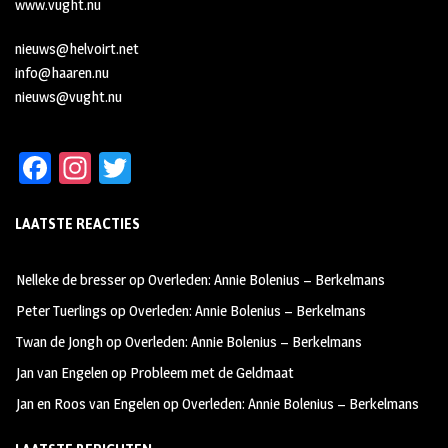
www.vught.nu
nieuws@helvoirt.net
info@haaren.nu
nieuws@vught.nu
Fa
In
T
ce
st
wi
LAATSTE REACTIES
b
ag
tt
oo
ra
er
Nelleke de bresser
op
Overleden: Annie Bolenius – Berkelmans
k
m
Peter Tuerlings
op
Overleden: Annie Bolenius – Berkelmans
Twan de Jongh
op
Overleden: Annie Bolenius – Berkelmans
Jan van Engelen
op
Probleem met de Geldmaat
Jan en Roos van Engelen
op
Overleden: Annie Bolenius – Berkelmans