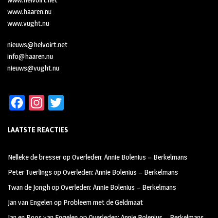
www.haaren.nu
www.vught.nu
nieuws@helvoirt.net
info@haaren.nu
nieuws@vught.nu
Fa
In
T
ce
st
wi
LAATSTE REACTIES
b
ag
tt
oo
ra
er
Nelleke de bresser
op
Overleden: Annie Bolenius – Berkelmans
k
m
Peter Tuerlings
op
Overleden: Annie Bolenius – Berkelmans
Twan de Jongh
op
Overleden: Annie Bolenius – Berkelmans
Jan van Engelen
op
Probleem met de Geldmaat
Jan en Roos van Engelen
op
Overleden: Annie Bolenius – Berkelmans