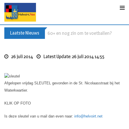
S
k
i
p
t
Laatste Nieuws
Buxusplanten in brand in Biezenmortel, v
o
c
o
26 juli 2014
Latest Update: 26 juli 2014 14:55
n
t
e
n
Afgelopen vrijdag SLEUTEL gevonden in de St. Nicolaasstraat bij het
t
Waterkwartier.
KLIK OP FOTO
Is deze sleutel van u mail dan even naar:
info@helvoirt.net