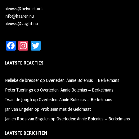
nieuws@helvoirt.net
info@haaren.nu
nieuws@vught.nu
Fa
In
T
ce
st
wi
LAATSTE REACTIES
b
ag
tt
oo
ra
er
Nelleke de bresser
op
Overleden: Annie Bolenius – Berkelmans
k
m
Peter Tuerlings
op
Overleden: Annie Bolenius – Berkelmans
Twan de Jongh
op
Overleden: Annie Bolenius – Berkelmans
Jan van Engelen
op
Probleem met de Geldmaat
Jan en Roos van Engelen
op
Overleden: Annie Bolenius – Berkelmans
LAATSTE BERICHTEN