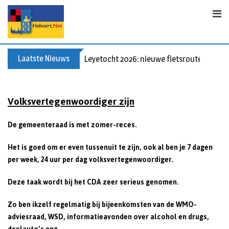
S
k
i
p
t
Laatste Nieuws
Leyetocht 2026: nieuwe fietsroutes
o
c
o
Volksvertegenwoordiger zijn
n
t
De gemeenteraad is met zomer-reces.
e
n
Het is goed om er even tussenuit te zijn, ook al ben je 7 dagen
t
per week, 24 uur per dag volksvertegenwoordiger.
Deze taak wordt bij het CDA zeer serieus genomen.
Zo ben ikzelf regelmatig bij bijeenkomsten van de WMO-
adviesraad, WSD, informatieavonden over alcohol en drugs,