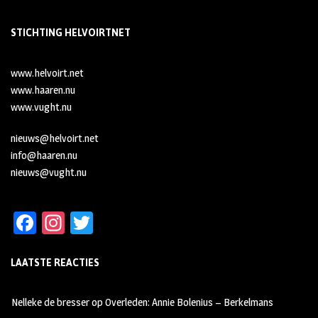
STICHTING HELVOIRTNET
www.helvoirt.net
www.haaren.nu
www.vught.nu
nieuws@helvoirt.net
info@haaren.nu
nieuws@vught.nu
Fa
In
T
ce
st
wi
LAATSTE REACTIES
b
ag
tt
oo
ra
er
Nelleke de bresser
op
Overleden: Annie Bolenius – Berkelmans
k
m