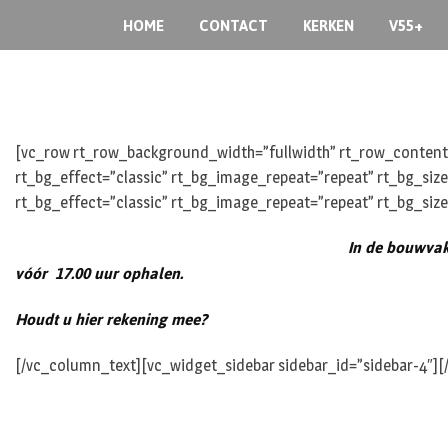
Skip
HOME
CONTACT
KERKEN
V55+
to
content
[vc_row rt_row_background_width=”fullwidth” rt_row_content_
rt_bg_effect=”classic” rt_bg_image_repeat=”repeat” rt_bg_siz
rt_bg_effect=”classic” rt_bg_image_repeat=”repeat” rt_bg_size
In de bouwva
vóór 17.00 uur ophalen.
Houdt u hier rekening mee?
[/vc_column_text][vc_widget_sidebar sidebar_id=”sidebar-4″]