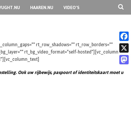
VUGHT.NU
HAAREN.NU
VIDEO’S
 rt_column_gaps=”” rt_row_shadows=”” rt_row_borders=””
F
rt_bg_layer=”” rt_bg_video_format=”self-hosted”][vc_column
a
X
l”][vc_column_text]
c
M
telling.
Ook uw rijbewijs, paspoort of identiteitskaart moet u
e
a
b
s
o
t
o
o
k
d
o