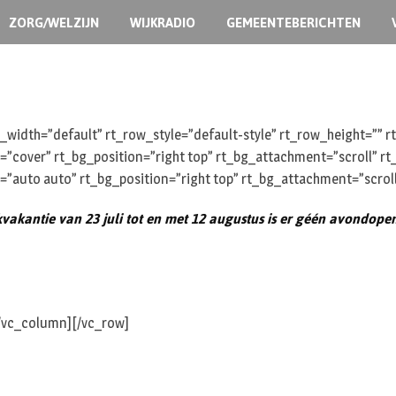
ZORG/WELZIJN
WIJKRADIO
GEMEENTEBERICHTEN
width=”default” rt_row_style=”default-style” rt_row_height=””
e=”cover” rt_bg_position=”right top” rt_bg_attachment=”scroll” 
=”auto auto” rt_bg_position=”right top” rt_bg_attachment=”scrol
kvakantie van
23 juli tot en met 12 augustus
is er
géén avondopens
[/vc_column][/vc_row]