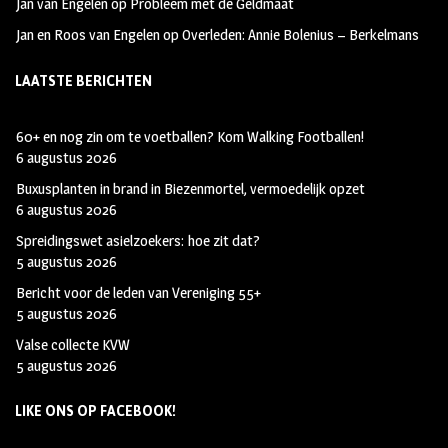
Jan van Engelen
op
Probleem met de Geldmaat
a
r
Jan en Roos van Engelen
op
Overleden: Annie Bolenius – Berkelmans
m
LAATSTE BERICHTEN
60+ en nog zin om te voetballen? Kom Walking Footballen!
6 augustus 2026
Buxusplanten in brand in Biezenmortel, vermoedelijk opzet
6 augustus 2026
Spreidingswet asielzoekers: hoe zit dat?
5 augustus 2026
Bericht voor de leden van Vereniging 55+
5 augustus 2026
Valse collecte KVW
5 augustus 2026
LIKE ONS OP FACEBOOK!