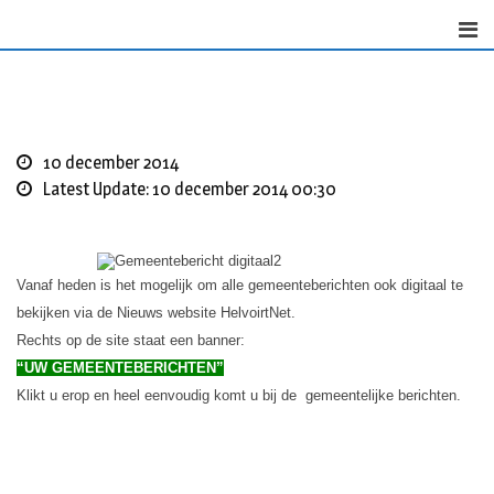
S
k
i
p
t
o
10 december 2014
c
Latest Update: 10 december 2014 00:30
o
n
t
e
Vanaf heden is het mogelijk om alle gemeenteberichten ook digitaal te
n
bekijken via de Nieuws website HelvoirtNet.
t
Rechts op de site staat een banner:
“UW GEMEENTEBERICHTEN”
Klikt u erop en heel eenvoudig komt u bij de gemeentelijke berichten.