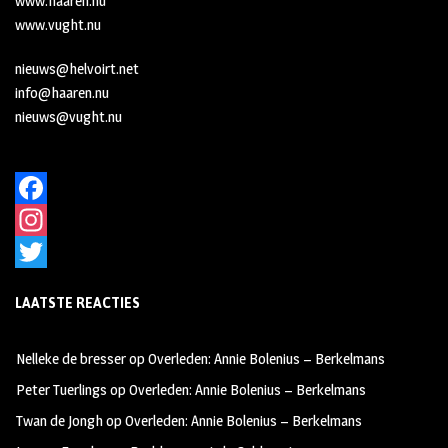
www.haaren.nu
www.vught.nu
nieuws@helvoirt.net
info@haaren.nu
nieuws@vught.nu
F
a
I
c
n
T
LAATSTE REACTIES
e
s
w
b
t
i
Nelleke de bresser
op
Overleden: Annie Bolenius – Berkelmans
o
a
t
Peter Tuerlings
op
Overleden: Annie Bolenius – Berkelmans
o
g
t
Twan de Jongh
op
Overleden: Annie Bolenius – Berkelmans
k
r
e