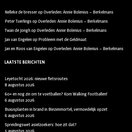
oo
ra
er
Nelleke de bresser
op
Overleden: Annie Bolenius – Berkelmans
k
m
Peter Tuerlings
op
Overleden: Annie Bolenius – Berkelmans
Twan de Jongh
op
Overleden: Annie Bolenius – Berkelmans
Jan van Engelen
op
Probleem met de Geldmaat
Jan en Roos van Engelen
op
Overleden: Annie Bolenius – Berkelmans
LAATSTE BERICHTEN
Leyetocht 2026: nieuwe fietsroutes
8 augustus 2026
60+ en nog zin om te voetballen? Kom Walking Footballen!
6 augustus 2026
Buxusplanten in brand in Biezenmortel, vermoedelijk opzet
6 augustus 2026
Spreidingswet asielzoekers: hoe zit dat?
5 augustus 2026