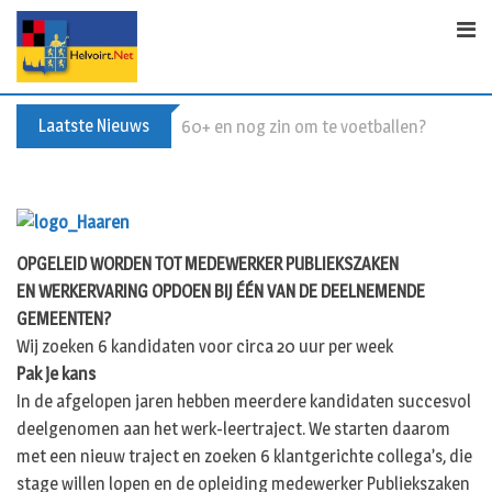
S
k
i
p
t
Laatste Nieuws
60+ en nog zin om te voetballen? Kom Wal
o
c
o
n
t
OPGELEID WORDEN TOT MEDEWERKER PUBLIEKSZAKEN
e
EN WERKERVARING OPDOEN BIJ ÉÉN VAN DE DEELNEMENDE
n
GEMEENTEN?
t
Wij zoeken 6 kandidaten voor circa 20 uur per week
Pak je kans
In de afgelopen jaren hebben meerdere kandidaten succesvol
deelgenomen aan het werk-leertraject. We starten daarom
met een nieuw traject en zoeken 6 klantgerichte collega’s, die
stage willen lopen en de opleiding medewerker Publiekszaken