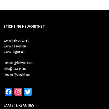
STICHTING HELVOIRTNET
www.helvoirt.net
www.haaren.nu
www.vught.nu
nieuws@helvoirt.net
info@haaren.nu
nieuws@vught.nu
Fa
In
T
ce
st
wi
LAATSTE REACTIES
b
ag
tt