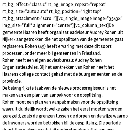
rt_bg_effect=”classic” rt_bg_image_repeat=”repeat”
rt_bg_size=”auto auto” rt_bg_position=”right top”
rt_bg_attachment=”scroll”][vc_single_image image=”35438″
img_size=”full” alignment=”center”][vc_column_text]De
gemeente Haaren heeft organisatieadviseur Audrey Rohen uit
Nijkerk aangetrokken die het opsplitsen van de gemeente gaat
regisseren. Rohen (49) heeft ervaring met deze dit soort
processen, onder meer bij gemeenten in Friesland.
Rohen heeft een eigen adviesbureau: Audrey Rohen
Organisatieadvies. Bij het aantrekken van Rohen heeft het
Haarens college contact gehad met de buurgemeenten en de
provincie.
De belangrijkste taak van de nieuwe procesregisseur is het
maken van een plan van aanpak voor de opsplitsing.
Rohen moet een plan van aanpak maken voor de opsplitsing
waaruit duidelijk wordt welke zaken het eerst moeten worden
geregeld, zoals de grenzen tussen de dorpen en de wijze waarop
de inwoners worden betrokken bij de opsplitsing. Die periode
duurt tien weken waarbij zij ondersteuning krijgt van een