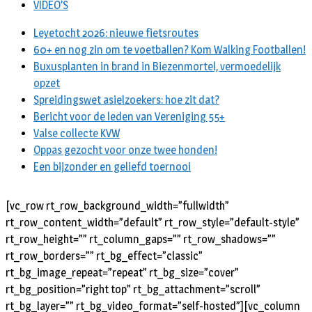
VIDEO’S
Leyetocht 2026: nieuwe fietsroutes
60+ en nog zin om te voetballen? Kom Walking Footballen!
Buxusplanten in brand in Biezenmortel, vermoedelijk
opzet
Spreidingswet asielzoekers: hoe zit dat?
Bericht voor de leden van Vereniging 55+
Valse collecte KVW
Oppas gezocht voor onze twee honden!
Een bijzonder en geliefd toernooi
[vc_row rt_row_background_width=”fullwidth”
rt_row_content_width=”default” rt_row_style=”default-style”
rt_row_height=”” rt_column_gaps=”” rt_row_shadows=””
rt_row_borders=”” rt_bg_effect=”classic”
rt_bg_image_repeat=”repeat” rt_bg_size=”cover”
rt_bg_position=”right top” rt_bg_attachment=”scroll”
rt_bg_layer=”” rt_bg_video_format=”self-hosted”][vc_column