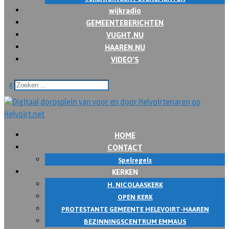
wijkradio
GEMEENTEBERICHTEN
VUGHT.NU
HAAREN.NU
VIDEO’S
x
HOME
CONTACT
Spelregels
KERKEN
H. NICOLAASKERK
OPEN KERK
PROTESTANTE GEMEENTE HELEVOIRT-HAAREN
BEZINNINGSCENTRUM EMMAUS