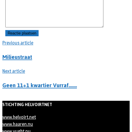
Previous article
Milieustraat
Next article
Geen 11+1 kwartier Vurraf…….
STICHTING HELVOIRTNET
www.helvoirt.net
www.haaren.nu
www.vught.nu