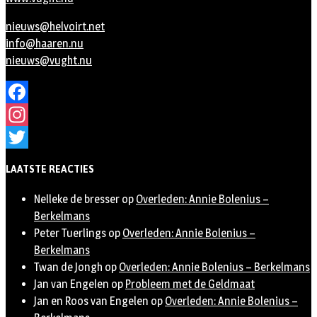
nieuws@helvoirt.net
info@haaren.nu
nieuws@vught.nu
Facebook
Instagram
Twitter
LAATSTE REACTIES
Nelleke de bresser
op
Overleden: Annie Bolenius –
Berkelmans
Peter Tuerlings
op
Overleden: Annie Bolenius –
Berkelmans
Twan de Jongh
op
Overleden: Annie Bolenius – Berkelmans
Jan van Engelen
op
Probleem met de Geldmaat
Jan en Roos van Engelen
op
Overleden: Annie Bolenius –