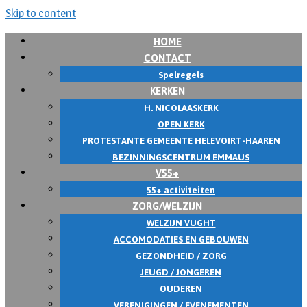
Skip to content
HOME
CONTACT
Spelregels
KERKEN
H. NICOLAASKERK
OPEN KERK
PROTESTANTE GEMEENTE HELEVOIRT-HAAREN
BEZINNINGSCENTRUM EMMAUS
V55+
55+ activiteiten
ZORG/WELZIJN
WELZIJN VUGHT
ACCOMODATIES EN GEBOUWEN
GEZONDHEID / ZORG
JEUGD / JONGEREN
OUDEREN
VERENIGINGEN / EVENEMENTEN