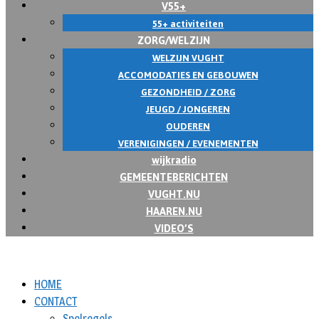
V55+
55+ activiteiten
ZORG/WELZIJN
WELZIJN VUGHT
ACCOMODATIES EN GEBOUWEN
GEZONDHEID / ZORG
JEUGD / JONGEREN
OUDEREN
VERENIGINGEN / EVENEMENTEN
wijkradio
GEMEENTEBERICHTEN
VUGHT.NU
HAAREN.NU
VIDEO’S
HOME
CONTACT
Spelregels