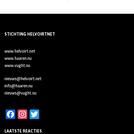
STICHTING HELVOIRTNET
www.helvoirt.net
www.haaren.nu
www.vught.nu
nieuws@helvoirt.net
info@haaren.nu
nieuws@vught.nu
Fa
In
T
ce
st
wi
LAATSTE REACTIES
b
ag
tt