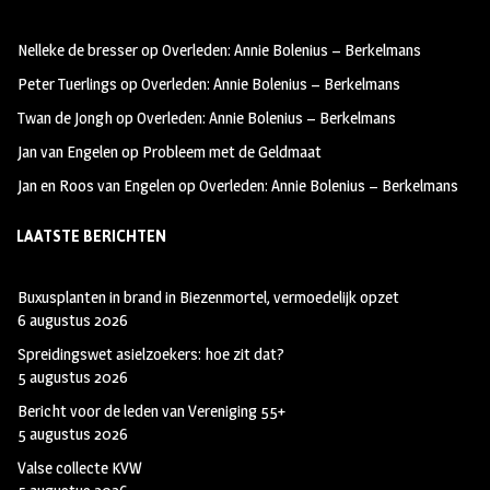
oo
ra
er
Nelleke de bresser
op
Overleden: Annie Bolenius – Berkelmans
k
m
Peter Tuerlings
op
Overleden: Annie Bolenius – Berkelmans
Twan de Jongh
op
Overleden: Annie Bolenius – Berkelmans
Jan van Engelen
op
Probleem met de Geldmaat
Jan en Roos van Engelen
op
Overleden: Annie Bolenius – Berkelmans
LAATSTE BERICHTEN
Buxusplanten in brand in Biezenmortel, vermoedelijk opzet
6 augustus 2026
Spreidingswet asielzoekers: hoe zit dat?
5 augustus 2026
Bericht voor de leden van Vereniging 55+
5 augustus 2026
Valse collecte KVW