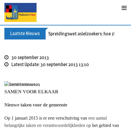
S
k
i
p
t
Laatste Nieuws
Spreidingswet asielzoekers: hoe zit dat?
o
c
o
30 september 2013
n
Latest Update: 30 september 2013 13:10
t
e
n
t
SAMEN VOOR ELKAAR
Nieuwe taken voor de gemeente
Op 1 januari 2015 is er een verschuiving van
een aantal
belangrijke taken en verantwoordelijkheden op
het gebied van