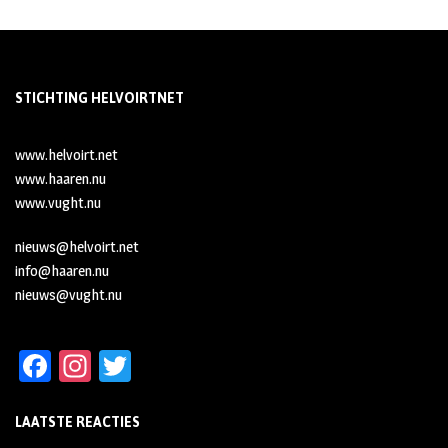
STICHTING HELVOIRTNET
www.helvoirt.net
www.haaren.nu
www.vught.nu
nieuws@helvoirt.net
info@haaren.nu
nieuws@vught.nu
Fa
In
T
ce
st
wi
LAATSTE REACTIES
b
ag
tt