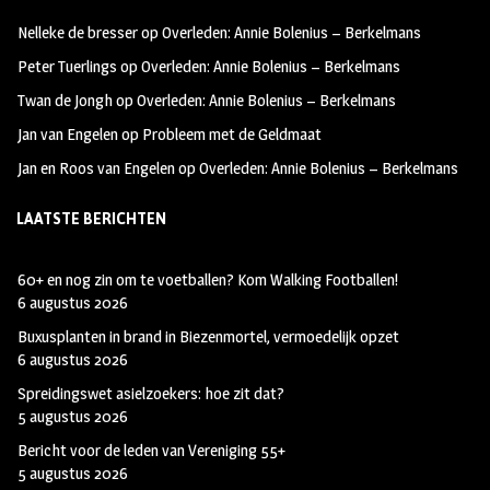
oo
ra
er
Nelleke de bresser
op
Overleden: Annie Bolenius – Berkelmans
k
m
Peter Tuerlings
op
Overleden: Annie Bolenius – Berkelmans
Twan de Jongh
op
Overleden: Annie Bolenius – Berkelmans
Jan van Engelen
op
Probleem met de Geldmaat
Jan en Roos van Engelen
op
Overleden: Annie Bolenius – Berkelmans
LAATSTE BERICHTEN
60+ en nog zin om te voetballen? Kom Walking Footballen!
6 augustus 2026
Buxusplanten in brand in Biezenmortel, vermoedelijk opzet
6 augustus 2026
Spreidingswet asielzoekers: hoe zit dat?
5 augustus 2026
Bericht voor de leden van Vereniging 55+
5 augustus 2026