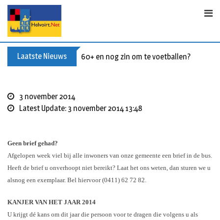
S
k
i
p
t
Laatste Nieuws
60+ en nog zin om te voetballen? Kom Wal
o
c
o
3 november 2014
n
Latest Update: 3 november 2014 13:48
t
e
n
Geen brief gehad?
t
Afgelopen week viel bij alle inwoners van onze gemeente een brief in de bus.
Heeft de brief u onverhoopt niet bereikt? Laat het ons weten, dan sturen we u
alsnog een exemplaar. Bel hiervoor (0411) 62 72 82.
KANJER VAN HET JAAR 2014
U krijgt dé kans om dit jaar die persoon voor te dragen die volgens u als