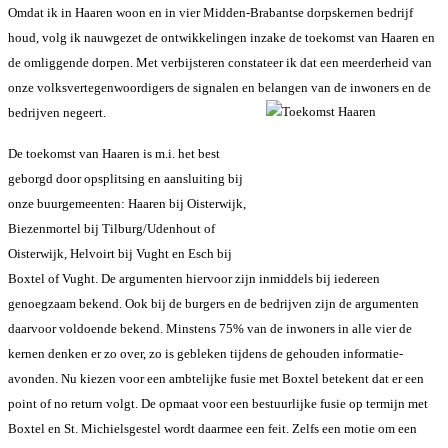
Omdat ik in Haaren woon en in vier Midden-Brabantse dorpskernen bedrijf
houd, volg ik nauwgezet de ontwikkelingen inzake de toekomst van Haaren en
de omliggende dorpen. Met verbijsteren constateer ik dat een meerderheid van
onze volksvertegenwoordigers de signalen en belangen van de inwoners en de
bedrijven negeert.
De toekomst van Haaren is m.i. het best
geborgd door opsplitsing en aansluiting bij
onze buurgemeenten: Haaren bij Oisterwijk,
Biezenmortel bij Tilburg/Udenhout of
Oisterwijk, Helvoirt bij Vught en Esch bij
Boxtel of Vught. De argumenten hiervoor zijn inmiddels bij iedereen
genoegzaam bekend. Ook bij de burgers en de bedrijven zijn de argumenten
daarvoor voldoende bekend. Minstens 75% van de inwoners in alle vier de
kernen denken er zo over, zo is gebleken tijdens de gehouden informatie-
avonden. Nu kiezen voor een ambtelijke fusie met Boxtel betekent dat er een
point of no return volgt. De opmaat voor een bestuurlijke fusie op termijn met
Boxtel en St. Michielsgestel wordt daarmee een feit. Zelfs een motie om een