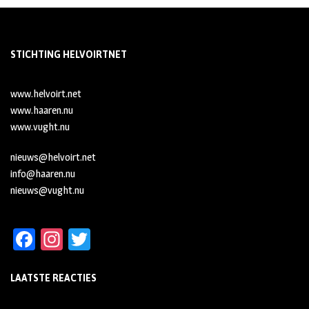
STICHTING HELVOIRTNET
www.helvoirt.net
www.haaren.nu
www.vught.nu
nieuws@helvoirt.net
info@haaren.nu
nieuws@vught.nu
Fa
In
T
ce
st
wi
LAATSTE REACTIES
b
ag
tt
oo
ra
er