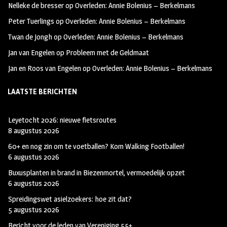
Nelleke de bresser
op
Overleden: Annie Bolenius – Berkelmans
k
m
Peter Tuerlings
op
Overleden: Annie Bolenius – Berkelmans
Twan de Jongh
op
Overleden: Annie Bolenius – Berkelmans
Jan van Engelen
op
Probleem met de Geldmaat
Jan en Roos van Engelen
op
Overleden: Annie Bolenius – Berkelmans
LAATSTE BERICHTEN
Leyetocht 2026: nieuwe fietsroutes
8 augustus 2026
60+ en nog zin om te voetballen? Kom Walking Footballen!
6 augustus 2026
Buxusplanten in brand in Biezenmortel, vermoedelijk opzet
6 augustus 2026
Spreidingswet asielzoekers: hoe zit dat?
5 augustus 2026
Bericht voor de leden van Vereniging 55+