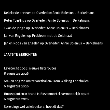
b
ag
tt
oo
ra
er
Nelleke de bresser
op
Overleden: Annie Bolenius – Berkelmans
k
m
Peter Tuerlings
op
Overleden: Annie Bolenius – Berkelmans
Twan de Jongh
op
Overleden: Annie Bolenius – Berkelmans
Jan van Engelen
op
Probleem met de Geldmaat
Jan en Roos van Engelen
op
Overleden: Annie Bolenius – Berkelmans
LAATSTE BERICHTEN
Leyetocht 2026: nieuwe fietsroutes
8 augustus 2026
60+ en nog zin om te voetballen? Kom Walking Footballen!
6 augustus 2026
Buxusplanten in brand in Biezenmortel, vermoedelijk opzet
6 augustus 2026
Spreidingswet asielzoekers: hoe zit dat?