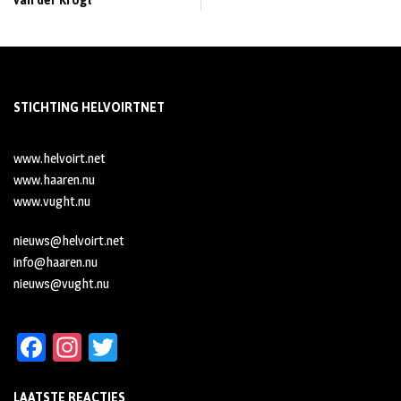
van der Krogt
STICHTING HELVOIRTNET
www.helvoirt.net
www.haaren.nu
www.vught.nu
nieuws@helvoirt.net
info@haaren.nu
nieuws@vught.nu
Fa
In
T
ce
st
wi
LAATSTE REACTIES