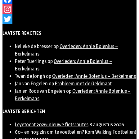
Facebook
Instagram
Twitter
LAATSTE REACTIES
Nelleke de bresser
op
Overleden: Annie Bolenius –
Berkelmans
Peter Tuerlings
op
Overleden: Annie Bolenius –
Berkelmans
Twan de Jongh
op
Overleden: Annie Bolenius – Berkelmans
Jan van Engelen
op
Probleem met de Geldmaat
Jan en Roos van Engelen
op
Overleden: Annie Bolenius –
Berkelmans
LAATSTE BERICHTEN
Leyetocht 2026: nieuwe fietsroutes
8 augustus 2026
60+ en nog zin om te voetballen? Kom Walking Footballen!