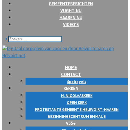
GEMEENTEBERICHTEN
VUGHT.NU
HAAREN.NU
VIDEO’S
x
HOME
CONTACT
Spelregels
KERKEN
H. NICOLAASKERK
OPEN KERK
PROTESTANTE GEMEENTE HELEVOIRT-HAAREN
BEZINNINGSCENTRUM EMMAUS
V55+