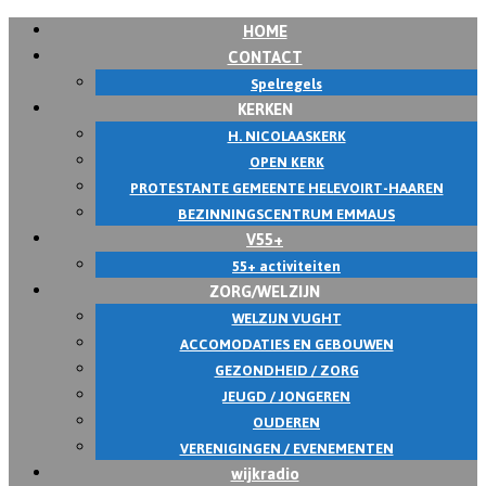
HOME
Skip
CONTACT
to
Spelregels
content
KERKEN
H. NICOLAASKERK
OPEN KERK
PROTESTANTE GEMEENTE HELEVOIRT-HAAREN
BEZINNINGSCENTRUM EMMAUS
V55+
55+ activiteiten
ZORG/WELZIJN
WELZIJN VUGHT
ACCOMODATIES EN GEBOUWEN
GEZONDHEID / ZORG
JEUGD / JONGEREN
OUDEREN
VERENIGINGEN / EVENEMENTEN
wijkradio