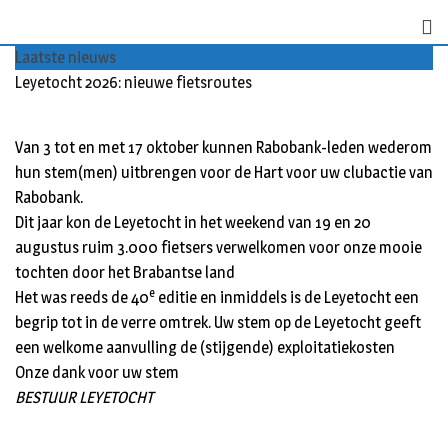
S
k
Laatste nieuws
i
Leyetocht 2026: nieuwe fietsroutes
p
t
o
Van 3 tot en met 17 oktober kunnen Rabobank-leden wederom
c
hun stem(men) uitbrengen voor de Hart voor uw clubactie van
o
Rabobank.
n
Dit jaar kon de Leyetocht in het weekend van 19 en 20
t
augustus ruim 3.000 fietsers verwelkomen voor onze mooie
e
tochten door het Brabantse land
n
e
Het was reeds de 40
editie en inmiddels is de Leyetocht een
t
begrip tot in de verre omtrek. Uw stem op de Leyetocht geeft
een welkome aanvulling de (stijgende) exploitatiekosten
Onze dank voor uw stem
BESTUUR LEYETOCHT