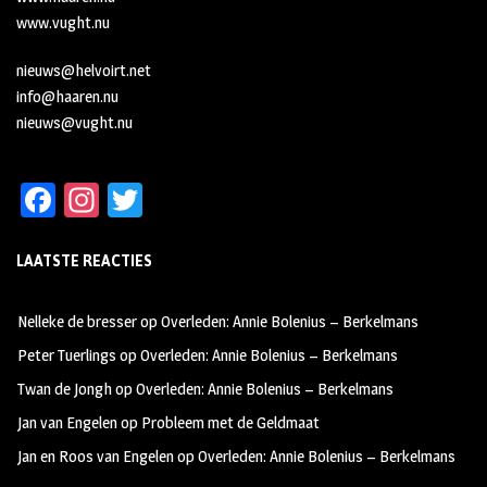
www.vught.nu
nieuws@helvoirt.net
info@haaren.nu
nieuws@vught.nu
Fa
In
T
ce
st
wi
LAATSTE REACTIES
b
ag
tt
oo
ra
er
Nelleke de bresser
op
Overleden: Annie Bolenius – Berkelmans
k
m
Peter Tuerlings
op
Overleden: Annie Bolenius – Berkelmans
Twan de Jongh
op
Overleden: Annie Bolenius – Berkelmans
Jan van Engelen
op
Probleem met de Geldmaat
Jan en Roos van Engelen
op
Overleden: Annie Bolenius – Berkelmans