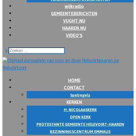
wijkradio
GEMEENTEBERICHTEN
VUGHT.NU
HAAREN.NU
VIDEO’S
x
HOME
CONTACT
Spelregels
KERKEN
H. NICOLAASKERK
OPEN KERK
PROTESTANTE GEMEENTE HELEVOIRT-HAAREN
BEZINNINGSCENTRUM EMMAUS