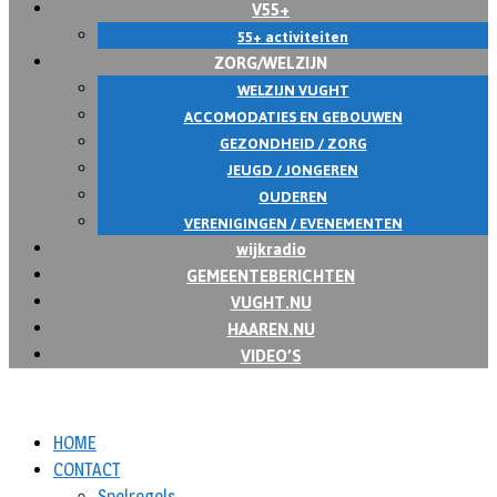
V55+
55+ activiteiten
ZORG/WELZIJN
WELZIJN VUGHT
ACCOMODATIES EN GEBOUWEN
GEZONDHEID / ZORG
JEUGD / JONGEREN
OUDEREN
VERENIGINGEN / EVENEMENTEN
wijkradio
GEMEENTEBERICHTEN
VUGHT.NU
HAAREN.NU
VIDEO’S
HOME
CONTACT
Spelregels