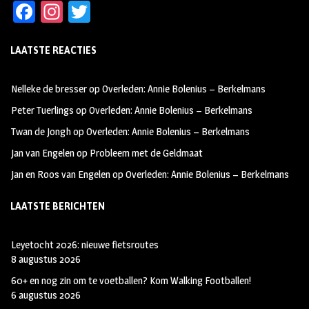
Fa
In
T
ce
st
wi
LAATSTE REACTIES
b
ag
tt
oo
ra
er
Nelleke de bresser
op
Overleden: Annie Bolenius – Berkelmans
k
m
Peter Tuerlings
op
Overleden: Annie Bolenius – Berkelmans
Twan de Jongh
op
Overleden: Annie Bolenius – Berkelmans
Jan van Engelen
op
Probleem met de Geldmaat
Jan en Roos van Engelen
op
Overleden: Annie Bolenius – Berkelmans
LAATSTE BERICHTEN
Leyetocht 2026: nieuwe fietsroutes
8 augustus 2026
60+ en nog zin om te voetballen? Kom Walking Footballen!
6 augustus 2026