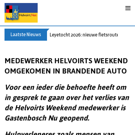
Skip
to
content
Laatste Nieuws
Leyetocht 2026: nieuwe fietsroutes
MEDEWERKER HELVOIRTS WEEKEND
OMGEKOMEN IN BRANDENDE AUTO
Voor een ieder die behoefte heeft om
in gesprek te gaan over het verlies van
de Helvoirts Weekend medewerker is
Gastenbosch Nu geopend.
Hulpverleneres zoals mensen van