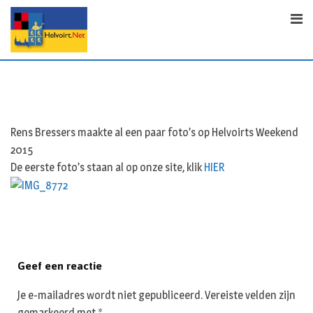
S
k
i
p
t
o
c
o
Rens Bressers maakte al een paar foto’s op Helvoirts Weekend
n
2015
t
De eerste foto’s staan al op onze site, klik
HIER
e
n
t
Geef een reactie
Je e-mailadres wordt niet gepubliceerd.
Vereiste velden zijn
gemarkeerd met
*