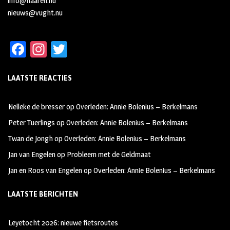
info@haaren.nu
nieuws@vught.nu
Fa
In
T
ce
st
wi
LAATSTE REACTIES
b
ag
tt
oo
ra
er
Nelleke de bresser
op
Overleden: Annie Bolenius – Berkelmans
k
m
Peter Tuerlings
op
Overleden: Annie Bolenius – Berkelmans
Twan de Jongh
op
Overleden: Annie Bolenius – Berkelmans
Jan van Engelen
op
Probleem met de Geldmaat
Jan en Roos van Engelen
op
Overleden: Annie Bolenius – Berkelmans
LAATSTE BERICHTEN
Leyetocht 2026: nieuwe fietsroutes