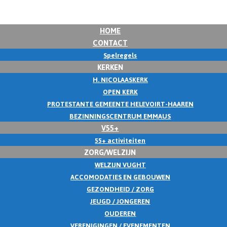
HOME
CONTACT
Spelregels
KERKEN
H. NICOLAASKERK
OPEN KERK
PROTESTANTE GEMEENTE HELEVOIRT-HAAREN
BEZINNINGSCENTRUM EMMAUS
V55+
55+ activiteiten
ZORG/WELZIJN
WELZIJN VUGHT
ACCOMODATIES EN GEBOUWEN
GEZONDHEID / ZORG
JEUGD / JONGEREN
OUDEREN
VERENIGINGEN / EVENEMENTEN