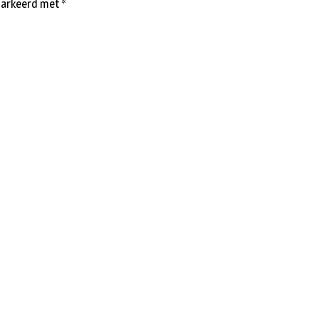
emarkeerd met
*