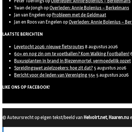
Peter Tuerlings
op
Overleden: Annie Bolenius – Berkelmans
Twan de Jongh
op
Overleden: Annie Bolenius – Berkelmans
Jan van Engelen
op
Probleem met de Geldmaat
Jan en Roos van Engelen
op
Overleden: Annie Bolenius – Be
LAATSTE BERICHTEN
Leyetocht 2026: nieuwe fietsroutes
8 augustus 2026
60+ en nog zin om te voetballen? Kom Walking Footballen!
Buxusplanten in brand in Biezenmortel, vermoedelijk opzet
Spreidingswet asielzoekers: hoe zit dat?
5 augustus 2026
Bericht voor de leden van Vereniging 55+
5 augustus 2026
LIKE ONS OP FACEBOOK!
© Auteursrecht op eigen tekst/beeld van
Helvoirt.net
,
Haaren.nu