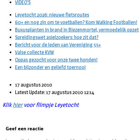
VIDEO’S
Leyetocht 2026: nieuwe fietsroutes
60+ en nog zin om te voetballen? Kom Walking Footballen!
Buxusplanten in brand in Biezenmortel, vermoedelijk opzet
Spreidingswet asielzoekers: hoe zit dat?
Bericht voor de leden van Vereniging 55+
Valse collecte KVW
Oppas gezocht voor onze twee honden!
Een bijzonder en geliefd toernooi
17 augustus 2010
Latest Update: 17 augustus 2010 12:14
Klik
hier
voor filmpje Leyetocht
Geef een reactie