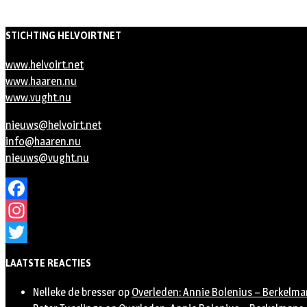
STICHTING HELVOIRTNET
www.helvoirt.net
www.haaren.nu
www.vught.nu
nieuws@helvoirt.net
info@haaren.nu
nieuws@vught.nu
Facebook
Instagram
Twitter
LAATSTE REACTIES
Nelleke de bresser
op
Overleden: Annie Bolenius – Berkelma