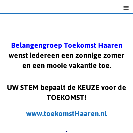
S
k
i
p
t
o
Belangengroep Toekomst Haaren
c
wenst iedereen een zonnige zomer
o
n
en een mooie vakantie toe.
t
e
n
UW STEM bepaalt de KEUZE voor de
t
TOEKOMST!
www.toekomstHaaren.nl