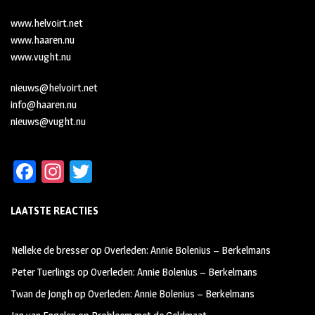
www.helvoirt.net
www.haaren.nu
www.vught.nu
nieuws@helvoirt.net
info@haaren.nu
nieuws@vught.nu
Fa
In
T
ce
st
wi
LAATSTE REACTIES
b
ag
tt
oo
ra
er
Nelleke de bresser
op
Overleden: Annie Bolenius – Berkelmans
k
m
Peter Tuerlings
op
Overleden: Annie Bolenius – Berkelmans
Twan de Jongh
op
Overleden: Annie Bolenius – Berkelmans