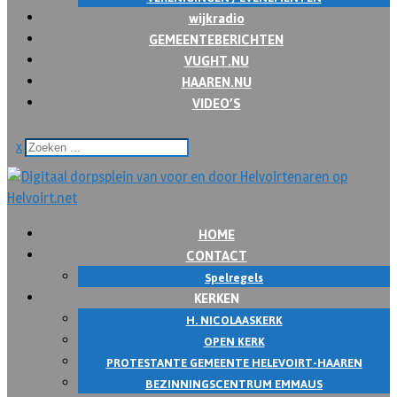
wijkradio
GEMEENTEBERICHTEN
VUGHT.NU
HAAREN.NU
VIDEO’S
x
HOME
CONTACT
Spelregels
KERKEN
H. NICOLAASKERK
OPEN KERK
PROTESTANTE GEMEENTE HELEVOIRT-HAAREN
BEZINNINGSCENTRUM EMMAUS