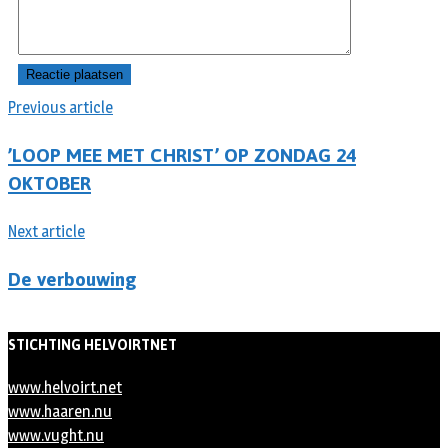
Previous article
’LOOP MEE MET CHRIST’ OP ZONDAG 24
OKTOBER
Next article
De verbouwing
STICHTING HELVOIRTNET
www.helvoirt.net
www.haaren.nu
www.vught.nu