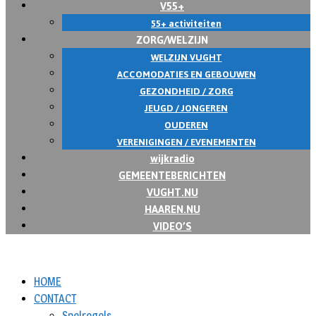
V55+
55+ activiteiten
ZORG/WELZIJN
WELZIJN VUGHT
ACCOMODATIES EN GEBOUWEN
GEZONDHEID / ZORG
JEUGD / JONGEREN
OUDEREN
VERENIGINGEN / EVENEMENTEN
wijkradio
GEMEENTEBERICHTEN
VUGHT.NU
HAAREN.NU
VIDEO’S
HOME
CONTACT
Spelregels