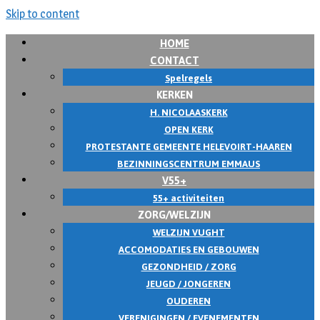
Skip to content
HOME
CONTACT
Spelregels
KERKEN
H. NICOLAASKERK
OPEN KERK
PROTESTANTE GEMEENTE HELEVOIRT-HAAREN
BEZINNINGSCENTRUM EMMAUS
V55+
55+ activiteiten
ZORG/WELZIJN
WELZIJN VUGHT
ACCOMODATIES EN GEBOUWEN
GEZONDHEID / ZORG
JEUGD / JONGEREN
OUDEREN
VERENIGINGEN / EVENEMENTEN