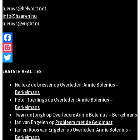
nieuws@helvoirt.net
info@haaren.nu
nieuws@vught.nu
Facebook
Instagram
Twitter
LAATSTE REACTIES
Nelleke de bresser
op
Overleden: Annie Bolenius –
Berkelmans
Peter Tuerlings
op
Overleden: Annie Bolenius –
Berkelmans
Twan de Jongh
op
Overleden: Annie Bolenius – Berkelmans
Jan van Engelen
op
Probleem met de Geldmaat
Jan en Roos van Engelen
op
Overleden: Annie Bolenius –
Berkelmans