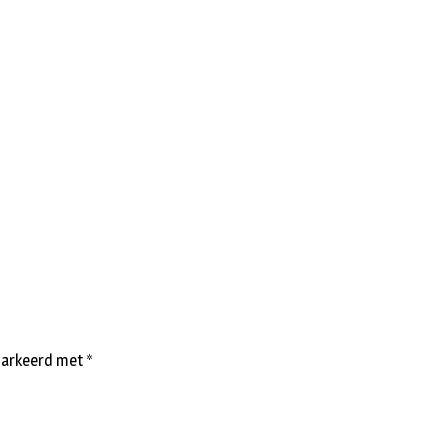
emarkeerd met
*