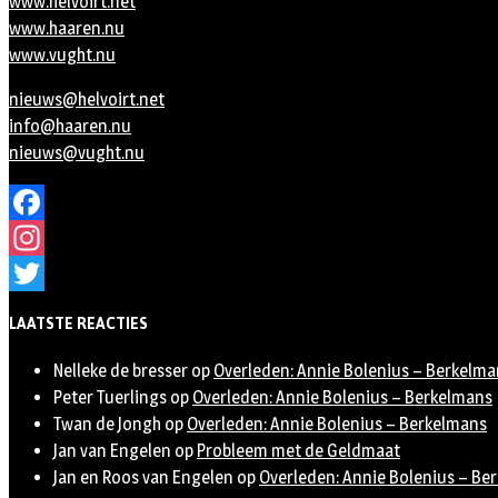
www.helvoirt.net
www.haaren.nu
www.vught.nu
nieuws@helvoirt.net
info@haaren.nu
nieuws@vught.nu
Facebook
Instagram
Twitter
LAATSTE REACTIES
Nelleke de bresser
op
Overleden: Annie Bolenius – Berkelma
Peter Tuerlings
op
Overleden: Annie Bolenius – Berkelmans
Twan de Jongh
op
Overleden: Annie Bolenius – Berkelmans
Jan van Engelen
op
Probleem met de Geldmaat
Jan en Roos van Engelen
op
Overleden: Annie Bolenius – Be