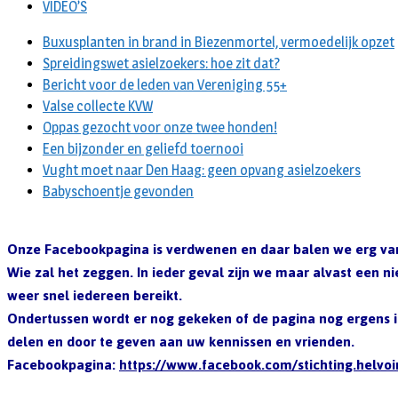
VIDEO’S
Buxusplanten in brand in Biezenmortel, vermoedelijk opzet
Spreidingswet asielzoekers: hoe zit dat?
Bericht voor de leden van Vereniging 55+
Valse collecte KVW
Oppas gezocht voor onze twee honden!
Een bijzonder en geliefd toernooi
Vught moet naar Den Haag: geen opvang asielzoekers
Babyschoentje gevonden
Onze Facebookpagina is verdwenen en daar balen we erg van.
Wie zal het zeggen. In ieder geval zijn we maar alvast een 
weer snel iedereen bereikt.
Ondertussen wordt er nog gekeken of de pagina nog ergens is
delen en door te geven aan uw kennissen en vrienden.
Facebookpagina:
https://www.facebook.com/stichting.helvoi