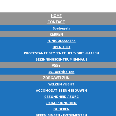
HOME
CONTACT
Spelregels
KERKEN
H. NICOLAASKERK
OPEN KERK
PROTESTANTE GEMEENTE HELEVOIRT-HAAREN
BEZINNINGSCENTRUM EMMAUS
V55+
55+ activiteiten
ZORG/WELZIJN
WELZIJN VUGHT
ACCOMODATIES EN GEBOUWEN
GEZONDHEID / ZORG
JEUGD / JONGEREN
OUDEREN
VERENIGINGEN / EVENEMENTEN