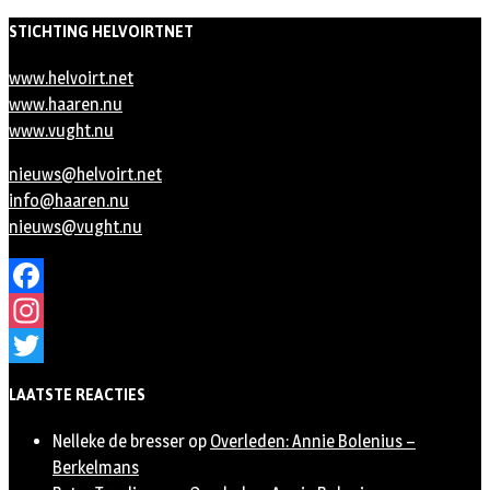
STICHTING HELVOIRTNET
www.helvoirt.net
www.haaren.nu
www.vught.nu
nieuws@helvoirt.net
info@haaren.nu
nieuws@vught.nu
Facebook
Instagram
Twitter
LAATSTE REACTIES
Nelleke de bresser
op
Overleden: Annie Bolenius –
Berkelmans