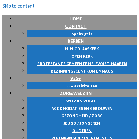
Skip to content
HOME
CONTACT
Spelregels
KERKEN
H. NICOLAASKERK
OPEN KERK
PROTESTANTE GEMEENTE HELEVOIRT-HAAREN
BEZINNINGSCENTRUM EMMAUS
V55+
55+ activiteiten
ZORG/WELZIJN
WELZIJN VUGHT
ACCOMODATIES EN GEBOUWEN
GEZONDHEID / ZORG
JEUGD / JONGEREN
OUDEREN
VERENIGINGEN / EVENEMENTEN