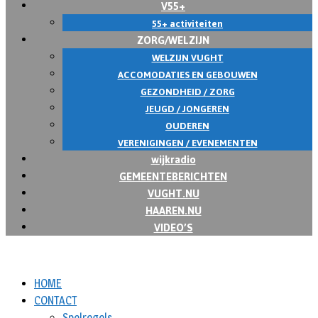
V55+
55+ activiteiten
ZORG/WELZIJN
WELZIJN VUGHT
ACCOMODATIES EN GEBOUWEN
GEZONDHEID / ZORG
JEUGD / JONGEREN
OUDEREN
VERENIGINGEN / EVENEMENTEN
wijkradio
GEMEENTEBERICHTEN
VUGHT.NU
HAAREN.NU
VIDEO’S
HOME
CONTACT
Spelregels