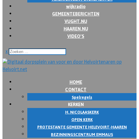
wijkradio
GEMEENTEBERICHTEN
VUGHT.NU
HAAREN.NU
VIDEO’S
x
HOME
CONTACT
Spelregels
KERKEN
H. NICOLAASKERK
OPEN KERK
PROTESTANTE GEMEENTE HELEVOIRT-HAAREN
BEZINNINGSCENTRUM EMMAUS