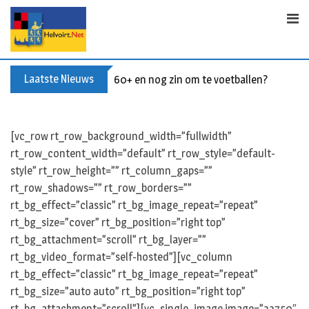
S
k
i
p
t
Laatste Nieuws
60+ en nog zin om te voetballen? Kom Wal
o
c
o
[vc_row rt_row_background_width=”fullwidth”
n
rt_row_content_width=”default” rt_row_style=”default-
t
style” rt_row_height=”” rt_column_gaps=””
e
rt_row_shadows=”” rt_row_borders=””
n
rt_bg_effect=”classic” rt_bg_image_repeat=”repeat”
t
rt_bg_size=”cover” rt_bg_position=”right top”
rt_bg_attachment=”scroll” rt_bg_layer=””
rt_bg_video_format=”self-hosted”][vc_column
rt_bg_effect=”classic” rt_bg_image_repeat=”repeat”
rt_bg_size=”auto auto” rt_bg_position=”right top”
rt_bg_attachment=”scroll”][vc_single_image image=”33750″