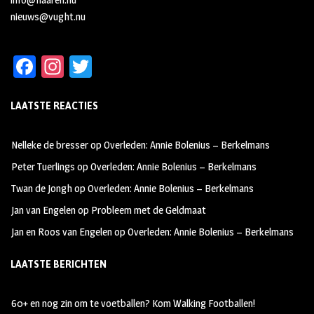
nieuws@vught.nu
Fa
In
T
ce
st
wi
LAATSTE REACTIES
b
ag
tt
oo
ra
er
Nelleke de bresser
op
Overleden: Annie Bolenius – Berkelmans
k
m
Peter Tuerlings
op
Overleden: Annie Bolenius – Berkelmans
Twan de Jongh
op
Overleden: Annie Bolenius – Berkelmans
Jan van Engelen
op
Probleem met de Geldmaat
Jan en Roos van Engelen
op
Overleden: Annie Bolenius – Berkelmans
LAATSTE BERICHTEN
60+ en nog zin om te voetballen? Kom Walking Footballen!