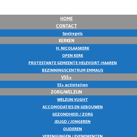
HOME
CONTACT
Spelregels
KERKEN
H. NICOLAASKERK
OPEN KERK
PROTESTANTE GEMEENTE HELEVOIRT-HAAREN
BEZINNINGSCENTRUM EMMAUS
V55+
55+ activiteiten
ZORG/WELZIJN
WELZIJN VUGHT
ACCOMODATIES EN GEBOUWEN
GEZONDHEID / ZORG
JEUGD / JONGEREN
OUDEREN
VERENIGINGEN / EVENEMENTEN