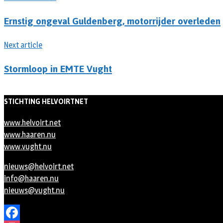
Ernstig ongeval Guldenberg, motorrijder overleden
Next article
Stormloop in EMTE Vught
STICHTING HELVOIRTNET
www.helvoirt.net
www.haaren.nu
www.vught.nu
nieuws@helvoirt.net
info@haaren.nu
nieuws@vught.nu