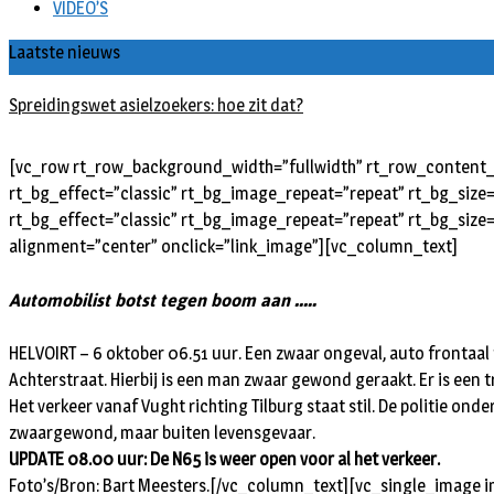
VIDEO’S
Laatste nieuws
Spreidingswet asielzoekers: hoe zit dat?
[vc_row rt_row_background_width=”fullwidth” rt_row_content_w
rt_bg_effect=”classic” rt_bg_image_repeat=”repeat” rt_bg_size
rt_bg_effect=”classic” rt_bg_image_repeat=”repeat” rt_bg_size=
alignment=”center” onclick=”link_image”][vc_column_text]
…..
Automobilist botst tegen boom aan
HELVOIRT – 6 oktober 06.51 uur. Een zwaar ongeval, auto frontaal
Achterstraat. Hierbij is een man zwaar gewond geraakt. Er is een 
Het verkeer vanaf Vught richting Tilburg staat stil. De politie on
zwaargewond, maar buiten levensgevaar.
UPDATE 08.00 uur: De N65 is weer open voor al het verkeer.
Foto’s/Bron: Bart Meesters.[/vc_column_text][vc_single_image 