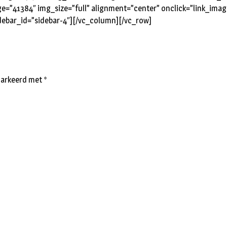
e=”41384″ img_size=”full” alignment=”center” onclick=”link_imag
debar_id=”sidebar-4″][/vc_column][/vc_row]
emarkeerd met
*