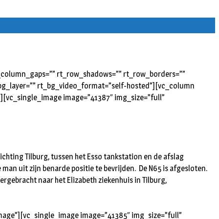
rt_column_gaps=”” rt_row_shadows=”” rt_row_borders=””
t_bg_layer=”” rt_bg_video_format=”self-hosted”][vc_column
”][vc_single_image image=”41387″ img_size=”full”
chting Tilburg, tussen het Esso tankstation en de afslag
man uit zijn benarde positie te bevrijden. De N65 is afgesloten.
ergebracht naar het Elizabeth ziekenhuis in Tilburg,
image”][vc_single_image image=”41385″ img_size=”full”