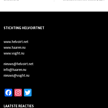
STICHTING HELVOIRTNET
www.helvoirt.net
www.haaren.nu
www.vught.nu
nieuws@helvoirt.net
info@haaren.nu
nieuws@vught.nu
Fa
In
T
ce
st
wi
LAATSTE REACTIES
b
ag
tt