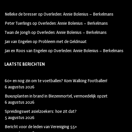
oo
ra
er
Nelleke de bresser
op
Overleden: Annie Bolenius – Berkelmans
k
m
Peter Tuerlings
op
Overleden: Annie Bolenius – Berkelmans
Twan de Jongh
op
Overleden: Annie Bolenius – Berkelmans
Jan van Engelen
op
Probleem met de Geldmaat
Jan en Roos van Engelen
op
Overleden: Annie Bolenius – Berkelmans
LAATSTE BERICHTEN
60+ en nog zin om te voetballen? Kom Walking Footballen!
6 augustus 2026
Buxusplanten in brand in Biezenmortel, vermoedelijk opzet
6 augustus 2026
Spreidingswet asielzoekers: hoe zit dat?
5 augustus 2026
Bericht voor de leden van Vereniging 55+