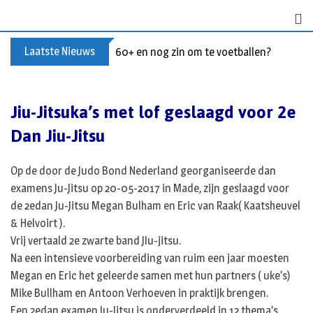
Skip
to
content
Laatste Nieuws
60+ en nog zin om te voetballen? Kom Wal
Jiu-Jitsuka’s met lof geslaagd voor 2e
Dan Jiu-Jitsu
Op de door de Judo Bond Nederland georganiseerde dan
examens Ju-Jitsu op 20-05-2017 in Made, zijn geslaagd voor
de 2edan Ju-Jitsu Megan Bulham en Eric van Raak( Kaatsheuvel
& Helvoirt ).
Vrij vertaald 2e zwarte band JIu-jitsu.
Na een intensieve voorbereiding van ruim een jaar moesten
Megan en Eric het geleerde samen met hun partners ( uke’s)
Mike Bullham en Antoon Verhoeven in praktijk brengen.
Een 2edan examen Ju-Jitsu is onderverdeeld in 12 thema’s.