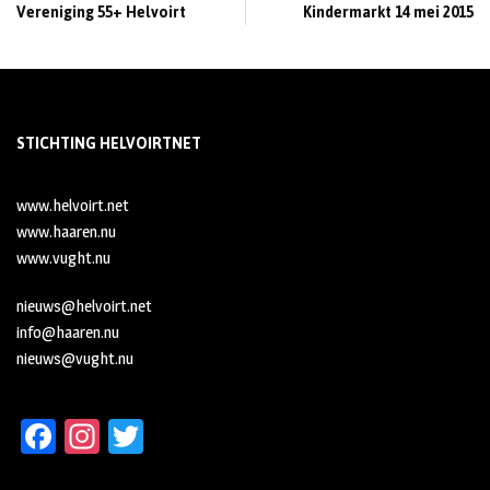
Vereniging 55+ Helvoirt
Kindermarkt 14 mei 2015
STICHTING HELVOIRTNET
www.helvoirt.net
www.haaren.nu
www.vught.nu
nieuws@helvoirt.net
info@haaren.nu
nieuws@vught.nu
Fa
In
T
ce
st
wi