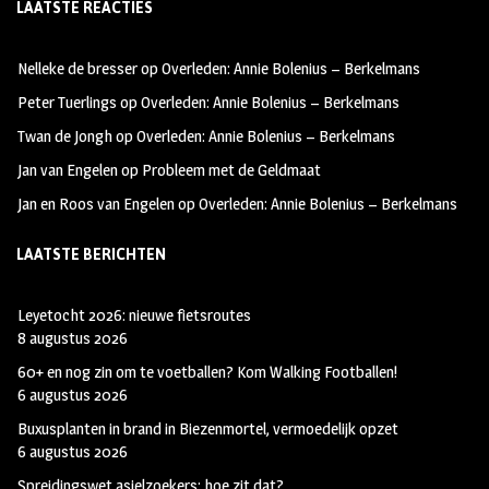
LAATSTE REACTIES
b
ag
tt
oo
ra
er
Nelleke de bresser
op
Overleden: Annie Bolenius – Berkelmans
k
m
Peter Tuerlings
op
Overleden: Annie Bolenius – Berkelmans
Twan de Jongh
op
Overleden: Annie Bolenius – Berkelmans
Jan van Engelen
op
Probleem met de Geldmaat
Jan en Roos van Engelen
op
Overleden: Annie Bolenius – Berkelmans
LAATSTE BERICHTEN
Leyetocht 2026: nieuwe fietsroutes
8 augustus 2026
60+ en nog zin om te voetballen? Kom Walking Footballen!
6 augustus 2026
Buxusplanten in brand in Biezenmortel, vermoedelijk opzet
6 augustus 2026
Spreidingswet asielzoekers: hoe zit dat?