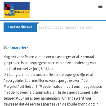
Skip
to
content
Laatste Nieuws
60+ en nog zin om te voetballen? Kom Wal
Nog net voor Pasen zijn de eerste asperges er al. Normaal
gesproken is het aspergeseizoen van de 2e donderdag van
april tot en met 24 juni, Sint Jan.
Dit jaar gaat het iets anders: De eerste asperges zijn er al.
Aspergeteler Laurens Klerks, van aspergekwekerij “de
Margriet” uit Helvoirt, ‘Moeder natuur heeft ons meegeholpen
met de hoeveelheid zonnestralen. In de aspergetunnel is de
temperatuur nu al zeer aangenaam’. Onlangs werd nog
gevreesd dat de eerste asperges van de koude grond op zijn