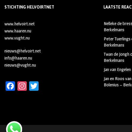
STICHTING HELVOIRTNET
LAATSTE REAC
Nelleke de bres
www.helvoirt.net
Berkelmans
www.haaren.nu
www.vught.nu
Peter Tuerlings
Berkelmans
nieuws@helvoirt.net
Twan de Jongh
info@haaren.nu
Berkelmans
nieuws@vught.nu
Jan van Engelen
Jan en Roos van
Fa
In
T
Bolenius – Ber
ce
st
wi
b
ag
tt
oo
ra
er
k
m