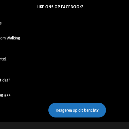
LIKE ONS OP FACEBOOK!
s
 Kom Walking
tel,
t dat?
ing 55+
Reageren op dit bericht?