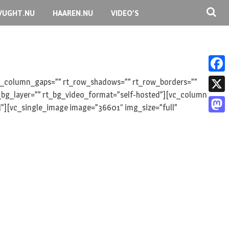
VUGHT.NU
HAAREN.NU
VIDEO’S
F
 rt_column_gaps=”” rt_row_shadows=”” rt_row_borders=””
rt_bg_layer=”” rt_bg_video_format=”self-hosted”][vc_column
a
X
l”][vc_single_image image=”36601″ img_size=”full”
c
M
e
a
b
s
o
t
o
o
k
d
o