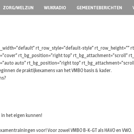
ZORG/WELZIJN
WIJKRADIO
GEMEENTEBERICHTEN
width=”default” rt_row_style=”default-style” rt_row_height=””
e=”cover” rt_bg_position=”right top” rt_bg_attachment=”scroll” 
=”auto auto” rt_bg_position=”right top” rt_bg_attachment=”scrol
nnen de praktijkexamens van het VMBO basis & kader.
ns?
n in het eigen kunnen!
j examentrainingen voor! Voor zowel VMBO B-K-GT als HAVO en VWO.