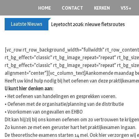
Skip
HOME
CONTACT
KERKEN
V55+
to
content
Laatste Nieuws
Leyetocht 2026: nieuwe fietsroutes
[vc_row rt_row_background_width=”fullwidth” rt_row_content_
rt_bg_effect=”classic” rt_bg_image_repeat=”repeat” rt_bg_siz
rt_bg_effect=”classic” rt_bg_image_repeat=”repeat” rt_bg_size
alignment=”center”][vc_column_text]Aankomende maandag begi
Heeft uw kind hulp nodig bij het oefenen van deze praktijkexame
U kunt hier denken aan:
• Het oefenen van handelingen en gesprekken voeren.
• Oefenen met de organisatie/planning van de distributie
• Voorkomen van ongevallen en EHBO
Dit kan hij/zij bij ons komen oefenen om zo vertrouwen te krijge
Zo kunnen ze met een geruster hart het praktijkexamen ingaan.
De theoretische examens starten 14 mei. Ook hier verzorgen wi