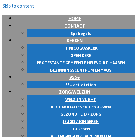
Skip to content
HOME
CONTACT
Spelregels
KERKEN
H. NICOLAASKERK
OPEN KERK
PROTESTANTE GEMEENTE HELEVOIRT-HAAREN
BEZINNINGSCENTRUM EMMAUS
V55+
55+ activiteiten
ZORG/WELZIJN
WELZIJN VUGHT
ACCOMODATIES EN GEBOUWEN
GEZONDHEID / ZORG
JEUGD / JONGEREN
OUDEREN
VERENIGINGEN / EVENEMENTEN