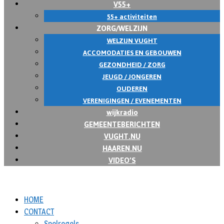
V55+
55+ activiteiten
ZORG/WELZIJN
WELZIJN VUGHT
ACCOMODATIES EN GEBOUWEN
GEZONDHEID / ZORG
JEUGD / JONGEREN
OUDEREN
VERENIGINGEN / EVENEMENTEN
wijkradio
GEMEENTEBERICHTEN
VUGHT.NU
HAAREN.NU
VIDEO’S
HOME
CONTACT
Spelregels