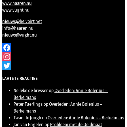
www.haaren.nu
www.vught.nu
nieuws@helvoirt.net
info@haaren.nu
nieuws@vught.nu
Facebook
Instagram
Twitter
LAATSTE REACTIES
Nelleke de bresser
op
Overleden: Annie Bolenius –
Berkelmans
Peter Tuerlings
op
Overleden: Annie Bolenius –
Berkelmans
Twan de Jongh
op
Overleden: Annie Bolenius – Berkelmans
Jan van Engelen
op
Probleem met de Geldmaat