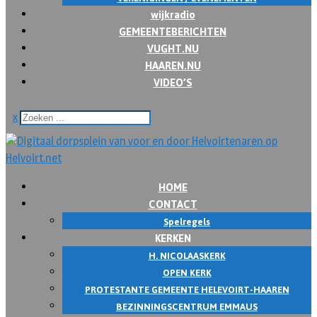
wijkradio
GEMEENTEBERICHTEN
VUGHT.NU
HAAREN.NU
VIDEO’S
x
HOME
CONTACT
Spelregels
KERKEN
H. NICOLAASKERK
OPEN KERK
PROTESTANTE GEMEENTE HELEVOIRT-HAAREN
BEZINNINGSCENTRUM EMMAUS