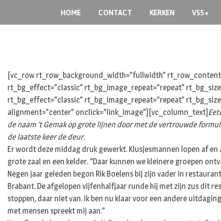
Skip
HOME
CONTACT
KERKEN
V55+
to
content
[vc_row rt_row_background_width=”fullwidth” rt_row_content_
rt_bg_effect=”classic” rt_bg_image_repeat=”repeat” rt_bg_siz
rt_bg_effect=”classic” rt_bg_image_repeat=”repeat” rt_bg_size
alignment=”center” onclick=”link_image”][vc_column_text]
Eet
de naam ‘t Gemak op grote lijnen door met de vertrouwde formule v
de laatste keer de deur.
Er wordt deze middag druk gewerkt. Klusjesmannen lopen af en aan
grote zaal en een kelder. “Daar kunnen we kleinere groepen ont
Negen jaar geleden begon Rik Boelens bij zijn vader in restaurant
Brabant. De afgelopen vijfenhalfjaar runde hij met zijn zus dit r
stoppen, daar niet van. Ik ben nu klaar voor een andere uitdagin
met mensen spreekt mij aan.”