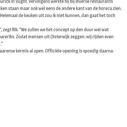
urick in Vught. Vervolgens werkte hij bij diverse restaurants
n
keuken staan maar ook wel eens de andere kant van de horeca zien.
n. Helemaal de keuken uit zou ik niet kunnen, dan gaat het toch
, zegt Rik. “We zullen we het concept op den duur wel wat
areribs. Zodat mensen uit Oisterwijk zeggen: wij rijden even
.”
aarense kermis al open. Officiële opening is spoedig daarna.