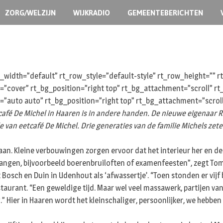
ZORG/WELZIJN
WIJKRADIO
GEMEENTEBERICHTEN
width=”default” rt_row_style=”default-style” rt_row_height=””
e=”cover” rt_bg_position=”right top” rt_bg_attachment=”scroll” 
=”auto auto” rt_bg_position=”right top” rt_bg_attachment=”scrol
café De Michel in Haaren is in andere handen. De nieuwe eigenaar 
an eetcafé De Michel. Drie generaties van de familie Michels zeteld
. Kleine verbouwingen zorgen ervoor dat het interieur her en der e
vangen, bijvoorbeeld boerenbruiloften of examenfeesten”, zegt Tom
 Bosch en Duin in Udenhout als ‘afwassertje’. “Toen stonden er vijf
estaurant. “Een geweldige tijd. Maar wel veel massawerk, partijen va
g.” Hier in Haaren wordt het kleinschaliger, persoonlijker, we hebb