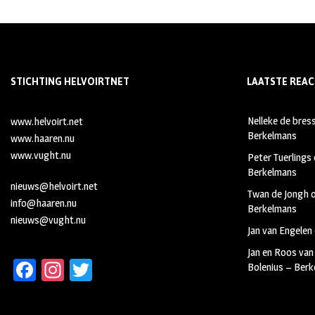
STICHTING HELVOIRTNET
LAATSTE REAC
Nelleke de bres
www.helvoirt.net
Berkelmans
www.haaren.nu
www.vught.nu
Peter Tuerlings
Berkelmans
nieuws@helvoirt.net
Twan de Jongh
info@haaren.nu
Berkelmans
nieuws@vught.nu
Jan van Engelen
Jan en Roos van
Fa
In
T
Bolenius – Ber
ce
st
wi
b
ag
tt