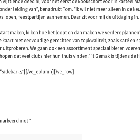
 vijftiende deed hij voor het eerst de kookschort voor in kasteel Ma
 onder leiding van”, benadrukt Tom. “Ik wil niet meer alleen in de 
rras lopen, feestpartijen aannemen. Daar zit voor mij de uitdaging i
start maken, kijken hoe het loopt en dan maken we verdere plannen”
 kaart met eenvoudige gerechten van topkwaliteit, zoals saté en sp
r uitproberen. We gaan ook een assortiment speciaal bieren voeren
en dat veel clubs hier hun thuis vinden.” ‘t Gemak is tijdens de H
”sidebar-4″][/vc_column][/vc_row]
gemarkeerd met
*