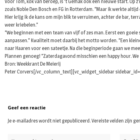
Voor Tom, kok van beroep, is ‘t Gemak ook een nieuwe start. Op z’n
zoals Noble Den Bosch en FG in Rotterdam. “Maar ik werkte altijd
Hier krijg ik de kans om mijn blik te verruimen, achter de bar, te
weer kriebelen.”
“We beginnen met een team van vijf of zes man. Eerst een goeie 
aanpassen.” Kwaliteit moet daarbij het motto worden. “Een kleine
naar Haaren voor een sateetje. Na die beginperiode gaan we mee
Plannen genoeg! “Zaterdagavond misschien een happy hour. We hop
Bron: Weekkrant De Meierij
Peter Corvers[/vc_column_text][vc_widget_sidebar sidebar_id=
Geef een reactie
Je e-mailadres wordt niet gepubliceerd.
Vereiste velden zijn 