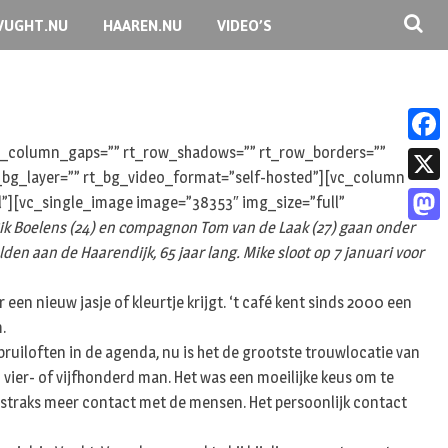
VUGHT.NU
HAAREN.NU
VIDEO’S
 rt_column_gaps=”” rt_row_shadows=”” rt_row_borders=””
F
rt_bg_layer=”” rt_bg_video_format=”self-hosted”][vc_column
a
X
l”][vc_single_image image=”38353″ img_size=”full”
c
Rik Boelens (24) en compagnon Tom van de Laak (27) gaan onder
M
e
en aan de Haarendijk, 65 jaar lang. Mike sloot op 7 januari voor
a
b
s
en nieuw jasje of kleurtje krijgt. ‘t café kent sinds 2000 een
o
.
t
o
 bruiloften in de agenda, nu is het de grootste trouwlocatie van
o
n vier- of vijfhonderd man. Het was een moeilijke keus om te
k
d
en straks meer contact met de mensen. Het persoonlijk contact
o