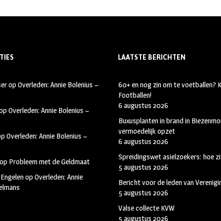
TIES
LAATSTE BERICHTEN
ser
op
Overleden: Annie Bolenius –
60+ en nog zin om te voetballen?
Footballen!
6 augustus 2026
op
Overleden: Annie Bolenius –
Buxusplanten in brand in Biezenmor
vermoedelijk opzet
op
Overleden: Annie Bolenius –
6 augustus 2026
Spreidingswet asielzoekers: hoe zi
op
Probleem met de Geldmaat
5 augustus 2026
 Engelen
op
Overleden: Annie
Bericht voor de leden van Verenig
kelmans
5 augustus 2026
Valse collecte KVW
5 augustus 2026