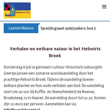
S
k
i
p
t
Laatste Nieuws
Spreidingswet asielzoekers: hoe zit dat?
o
c
o
Verhalen en eetbare natuur in het Helvoirts
n
Broek
t
e
Donderdag 6 juli organiseert cultuur-historisch natuurgids
n
Geertje Jansen een zomerse avondwandeling door het
t
prachtige Helvoirts Broek. Tijdens de wandeling komen
eetbare planten en hun oude verhalen aan bod. De wandeling
start om 20 uur bij Koffie- en theeschenkerij de Noenes,
Broeksteeg 72 in Haaren. De wandeling duurt tot 21.30. Kosten
zijn 10 euro per persoon. Aanmelden kan via