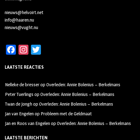
nieuws@helvoirt.net
info@haaren.nu
nieuws@vught.nu
Fa
In
T
ce
st
wi
LAATSTE REACTIES
b
ag
tt
oo
ra
er
Nelleke de bresser
op
Overleden: Annie Bolenius – Berkelmans
k
m
Peter Tuerlings
op
Overleden: Annie Bolenius – Berkelmans
Twan de Jongh
op
Overleden: Annie Bolenius – Berkelmans
Jan van Engelen
op
Probleem met de Geldmaat
Jan en Roos van Engelen
op
Overleden: Annie Bolenius – Berkelmans
LAATSTE BERICHTEN