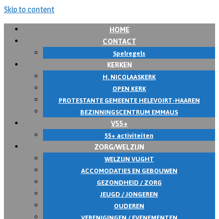
Skip to content
HOME
CONTACT
Spelregels
KERKEN
H. NICOLAASKERK
OPEN KERK
PROTESTANTE GEMEENTE HELEVOIRT-HAAREN
BEZINNINGSCENTRUM EMMAUS
V55+
55+ activiteiten
ZORG/WELZIJN
WELZIJN VUGHT
ACCOMODATIES EN GEBOUWEN
GEZONDHEID / ZORG
JEUGD / JONGEREN
OUDEREN
VERENIGINGEN / EVENEMENTEN