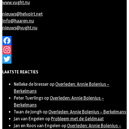
www.vught.nu
nieuws@helvoirt.net
info@haaren.nu
nieuws@vught.nu
Facebook
Instagram
Twitter
LAATSTE REACTIES
Nelleke de bresser
op
Overleden: Annie Bolenius –
Berkelmans
Peter Tuerlings
op
Overleden: Annie Bolenius –
Berkelmans
Twan de Jongh
op
Overleden: Annie Bolenius – Berkelmans
Jan van Engelen
op
Probleem met de Geldmaat
Jan en Roos van Engelen
op
Overleden: Annie Bolenius –