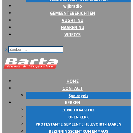
wijkradio
GEMEENTEBERICHTEN
VUGHT.NU
HAAREN.NU
VIDEO’S
x
HOME
CONTACT
Spelregels
KERKEN
H. NICOLAASKERK
OPEN KERK
PROTESTANTE GEMEENTE HELEVOIRT-HAAREN
BEZINNINGSCENTRUM EMMAUS