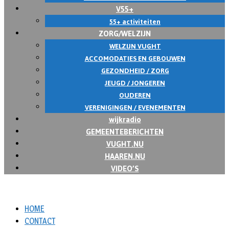
V55+
55+ activiteiten
ZORG/WELZIJN
WELZIJN VUGHT
ACCOMODATIES EN GEBOUWEN
GEZONDHEID / ZORG
JEUGD / JONGEREN
OUDEREN
VERENIGINGEN / EVENEMENTEN
wijkradio
GEMEENTEBERICHTEN
VUGHT.NU
HAAREN.NU
VIDEO’S
HOME
CONTACT