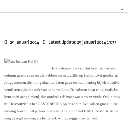
S
k
i
p
t
o
29 januari 2014
Latest Update: 29 januari 2014 13:33
c
o
n
t
Helvoirtenaar Jos van Hal heeft zijn eerste
e
column geschreven en die hebben we natuurlijk op HelvoirtNet geplaatst.
n
Jonge mensen die hun gedachten laten gaan en hun mening bij HelvoirtNet
t
ventileren zijn dan ook van harte welkom. De column staat er op zoals Jos
hem heeft aangeleverd, dus oordeel zelf maar wat u ervan vindt. Ook nieuw
bij HelvoirtNet is het GASTENBOEK op onze site. Wij willen graag jullie
mening horen. Laat je horen en schrijf het op in het GASTENBOEK. Alles
mag gezegd worden, als het te gek wordt, zeggen we dat wel.