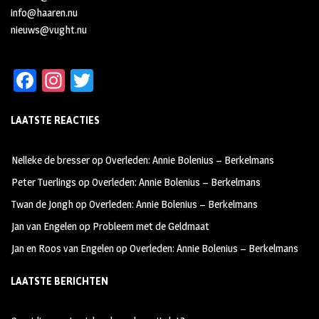
info@haaren.nu
nieuws@vught.nu
Fa
In
T
ce
st
wi
LAATSTE REACTIES
b
ag
tt
oo
ra
er
Nelleke de bresser
op
Overleden: Annie Bolenius – Berkelmans
k
m
Peter Tuerlings
op
Overleden: Annie Bolenius – Berkelmans
Twan de Jongh
op
Overleden: Annie Bolenius – Berkelmans
Jan van Engelen
op
Probleem met de Geldmaat
Jan en Roos van Engelen
op
Overleden: Annie Bolenius – Berkelmans
LAATSTE BERICHTEN