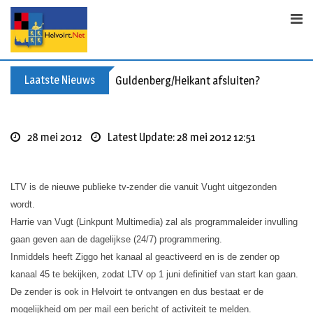
S
k
i
p
t
Laatste Nieuws
Guldenberg/Heikant afsluiten?
o
c
o
28 mei 2012
Latest Update: 28 mei 2012 12:51
n
t
e
LTV is de nieuwe publieke tv-zender die vanuit Vught uitgezonden
n
wordt.
t
Harrie
van Vugt (Linkpunt Multimedia) zal als programmaleider invulling
gaan geven aan de dagelijkse (24/7) programmering.
Inmiddels heeft Ziggo het kanaal al geactiveerd en is de zender op
kanaal 45 te bekijken, zodat LTV op 1 juni definitief van start kan gaan.
De zender is ook in Helvoirt te ontvangen en dus bestaat er de
mogelijkheid om per mail een bericht of activiteit te melden.