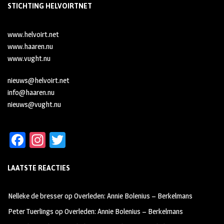
STICHTING HELVOIRTNET
www.helvoirt.net
www.haaren.nu
www.vught.nu
nieuws@helvoirt.net
info@haaren.nu
nieuws@vught.nu
Fa
In
T
ce
st
wi
LAATSTE REACTIES
b
ag
tt
oo
ra
er
Nelleke de bresser
op
Overleden: Annie Bolenius – Berkelmans
k
m
Peter Tuerlings
op
Overleden: Annie Bolenius – Berkelmans