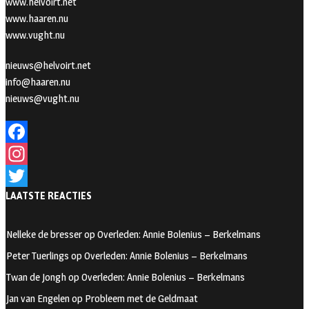
www.helvoirt.net
www.haaren.nu
www.vught.nu
nieuws@helvoirt.net
info@haaren.nu
nieuws@vught.nu
F
a
I
LAATSTE REACTIES
c
n
T
e
s
w
Nelleke de bresser
op
Overleden: Annie Bolenius – Berkelmans
b
t
i
Peter Tuerlings
op
Overleden: Annie Bolenius – Berkelmans
o
a
t
Twan de Jongh
op
Overleden: Annie Bolenius – Berkelmans
o
g
t
Jan van Engelen
op
Probleem met de Geldmaat
k
r
e