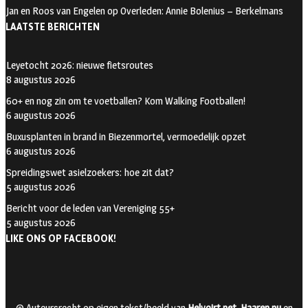
Jan en Roos van Engelen
op
Overleden: Annie Bolenius – Berkelmans
a
r
LAATSTE BERICHTEN
m
Leyetocht 2026: nieuwe fietsroutes
8 augustus 2026
60+ en nog zin om te voetballen? Kom Walking Footballen!
6 augustus 2026
Buxusplanten in brand in Biezenmortel, vermoedelijk opzet
6 augustus 2026
Spreidingswet asielzoekers: hoe zit dat?
5 augustus 2026
Bericht voor de leden van Vereniging 55+
5 augustus 2026
LIKE ONS OP FACEBOOK!
© Auteursrecht op eigen tekst/beeld van
Helvoirt.net
,
Haaren.nu
en