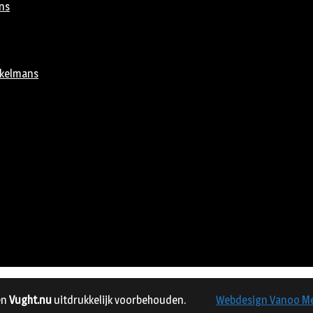
ns
rkelmans
en
Vught.nu
uitdrukkelijk voorbehouden.
Webdesign Vanoo M