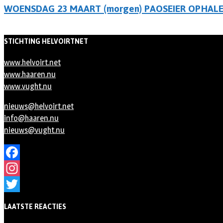
WOENSDAG 23 MAART (morgen) PAOSEIER OPHAL
STICHTING HELVOIRTNET
www.helvoirt.net
www.haaren.nu
www.vught.nu
nieuws@helvoirt.net
info@haaren.nu
nieuws@vught.nu
Facebook
Instagram
Twitter
LAATSTE REACTIES