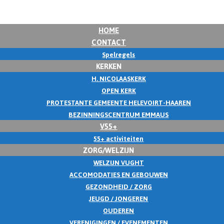
HOME
CONTACT
Spelregels
KERKEN
H. NICOLAASKERK
OPEN KERK
PROTESTANTE GEMEENTE HELEVOIRT-HAAREN
BEZINNINGSCENTRUM EMMAUS
V55+
55+ activiteiten
ZORG/WELZIJN
WELZIJN VUGHT
ACCOMODATIES EN GEBOUWEN
GEZONDHEID / ZORG
JEUGD / JONGEREN
OUDEREN
VERENIGINGEN / EVENEMENTEN