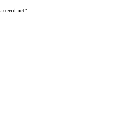
emarkeerd met
*