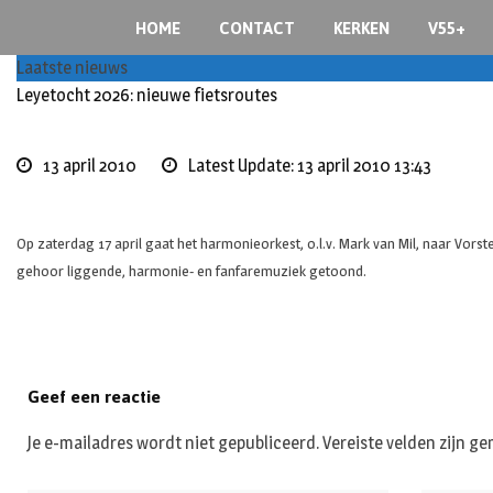
S
HOME
CONTACT
KERKEN
V55+
k
i
Laatste nieuws
p
Leyetocht 2026: nieuwe fietsroutes
t
o
13 april 2010
Latest Update: 13 april 2010 13:43
c
o
n
Op zaterdag 17 april gaat het harmonieorkest, o.l.v. Mark van Mil, naar V
t
gehoor liggende, harmonie- en fanfaremuziek getoond.
e
n
t
Geef een reactie
Je e-mailadres wordt niet gepubliceerd.
Vereiste velden zijn 