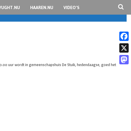
VUGHT.NU
HAAREN.NU
VIDEO’S
F
a
X
c
 20.00 uur wordt in gemeenschapshuis De Stuik, hedendaagse, goed het
M
e
a
b
s
o
t
o
o
k
d
o