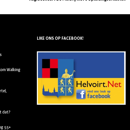
LIKE ONS OP FACEBOOK!
s
 Kom Walking
tel,
t dat?
ing 55+