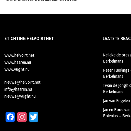
STICHTING HELVOIRTNET
LAATSTE REAC
Nelleke de bres
www.helvoirt.net
Berkelmans
www.haaren.nu
www.vught.nu
Peter Tuerlings
Berkelmans
nieuws@helvoirt.net
Twan de Jongh
info@haaren.nu
Berkelmans
nieuws@vught.nu
Jan van Engelen
Jan en Roos van
Fa
In
T
Bolenius – Ber
ce
st
wi