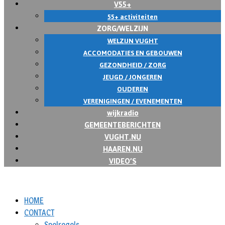
V55+
55+ activiteiten
ZORG/WELZIJN
WELZIJN VUGHT
ACCOMODATIES EN GEBOUWEN
GEZONDHEID / ZORG
JEUGD / JONGEREN
OUDEREN
VERENIGINGEN / EVENEMENTEN
wijkradio
GEMEENTEBERICHTEN
VUGHT.NU
HAAREN.NU
VIDEO’S
HOME
CONTACT
Spelregels