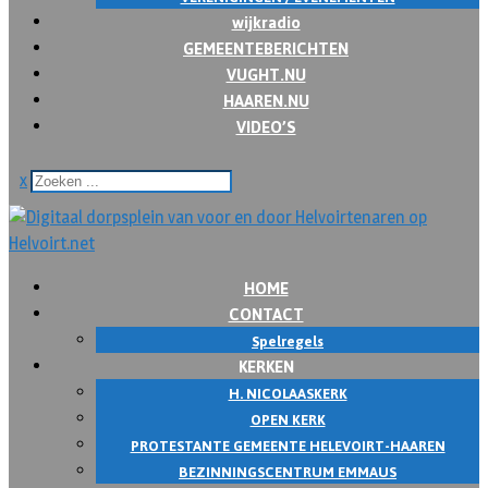
wijkradio
GEMEENTEBERICHTEN
VUGHT.NU
HAAREN.NU
VIDEO’S
x
HOME
CONTACT
Spelregels
KERKEN
H. NICOLAASKERK
OPEN KERK
PROTESTANTE GEMEENTE HELEVOIRT-HAAREN
BEZINNINGSCENTRUM EMMAUS