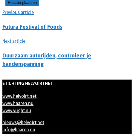
Previous article
Futura Festival of Foods
Next article
Duurzaam autorijden, controleer je
bandenspanning
STICHTING HELVOIRTNET
www.helvoirt.net
www.haaren.nu
www.vught.nu
nieuws@helvoirt.net
info@haaren.nu