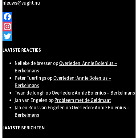
nieuws@vught.nu
Facebook
Instagram
Twitter
LAATSTE REACTIES
Nelleke de bresser
op
Overleden: Annie Bolenius –
Berkelmans
Peter Tuerlings
op
Overleden: Annie Bolenius –
Berkelmans
Twan de Jongh
op
Overleden: Annie Bolenius – Berkelmans
Jan van Engelen
op
Probleem met de Geldmaat
Jan en Roos van Engelen
op
Overleden: Annie Bolenius –
Berkelmans
LAATSTE BERICHTEN