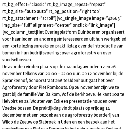
rt_bg_effect=”classic” rt_bg_image_repeat=”repeat”
rt_bg_size=”auto auto” rt_bg_position=”right top”
rt_bg_attachment=”scroll”][vc_single_image image=”42663″
img_size=”full” alignment=”center” onclick=”link_image”]
[vc_column_text]Het Overlegplatform Duinboeren organiseert
voor haar leden en andere geïnteresseerden uit hun werkgebied
een korte lezingenreeks en praktijkdag over de introductie van
bomen in hun bedrijfsvoering; over agroforestry en over
voedselbossen.
De avonden vinden plaats op de maandagavonden 12 en 26
november telkens van 20.00 – 22.00 uur. Op 12 november bij de
Sprankenhof, Schoorstraat 26A te Udenhout gaat het over
Agroforestry door Piet Rombouts. Op 26 november zijn we te
gast bij de familie Van Balkom, Vof de Kerkhoeve, Heikant 10a te
Helvoirt en zal Wouter van Eck een presentatie houden over
Voedselbossen. De praktijkdag vindt plaats op vrijdag 14
december met een bezoek aan de agroforestry boerderij van
Wilco de Zeeuw op Slabroek in Uden en een bezoek aan het
voedselbos van Sjef van Dongen in het naburige dorp Zeeland