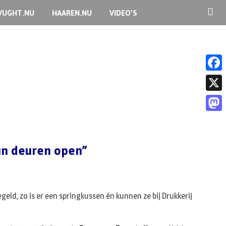
VUGHT.NU
HAAREN.NU
VIDEO’S
F
a
X
c
M
e
a
b
un deuren open”
s
o
t
o
o
k
eld, zo is er een springkussen én kunnen ze bij Drukkerij
d
o