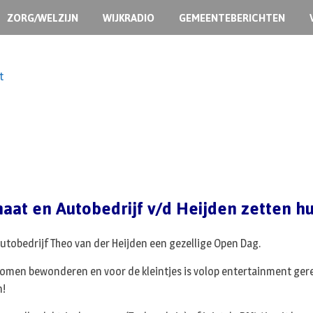
ZORG/WELZIJN
WIJKRADIO
GEMEENTEBERICHTEN
t
maat en Autobedrijf v/d Heijden zetten h
tobedrijf Theo van der Heijden een gezellige Open Dag.
komen bewonderen en voor de kleintjes is volop entertainment gereg
n!