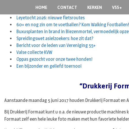
S
HOME
CONTACT
KERKEN
V55+
k
i
Leyetocht 2026: nieuwe fietsroutes
p
60+ en nog zin om te voetballen? Kom Walking Footballen!
t
Buxusplanten in brand in Biezenmortel, vermoedelijk opze
o
Spreidingswet asielzoekers: hoe zit dat?
c
Bericht voor de leden van Vereniging 55+
o
Valse collecte KVW
n
Oppas gezocht voor onze twee honden!
t
Een bijzonder en geliefd toernooi
e
n
“Drukkerij For
t
Aanstaande maandag 5 juni 2017 houden Drukkerij Formaat en Au
Bij Drukkerij Formaat kunt u o.a. de nieuwe productie machines 
Formaat zelf een hele leuke foto maken met hun favoriete helde