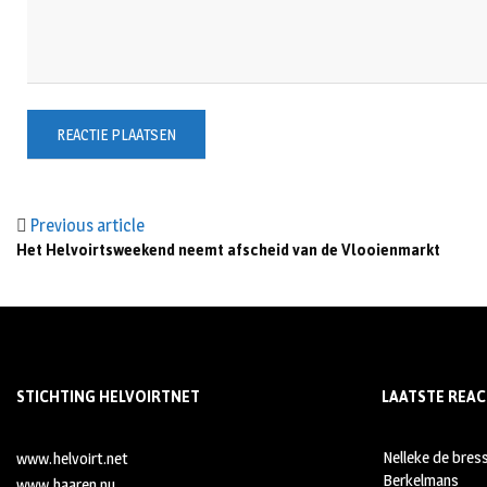
Previous article
Het Helvoirtsweekend neemt afscheid van de Vlooienmarkt
STICHTING HELVOIRTNET
LAATSTE REAC
Nelleke de bres
www.helvoirt.net
Berkelmans
www.haaren.nu