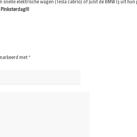
n snelle elektrische wagen (Tesla cabrio) of juist de BMW i3 uit hu
Pinksterdag!!!
gemarkeerd met
*