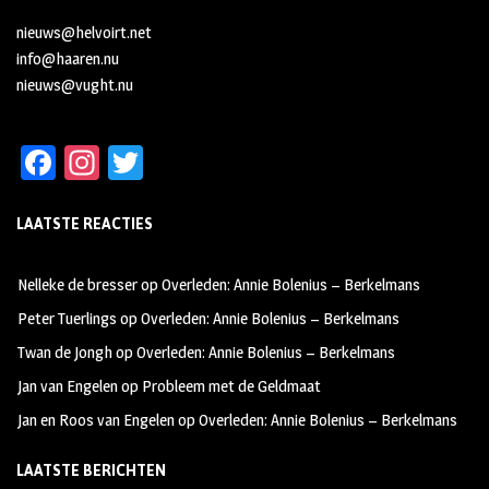
nieuws@helvoirt.net
info@haaren.nu
nieuws@vught.nu
Fa
In
T
ce
st
wi
LAATSTE REACTIES
b
ag
tt
oo
ra
er
Nelleke de bresser
op
Overleden: Annie Bolenius – Berkelmans
k
m
Peter Tuerlings
op
Overleden: Annie Bolenius – Berkelmans
Twan de Jongh
op
Overleden: Annie Bolenius – Berkelmans
Jan van Engelen
op
Probleem met de Geldmaat
Jan en Roos van Engelen
op
Overleden: Annie Bolenius – Berkelmans
LAATSTE BERICHTEN