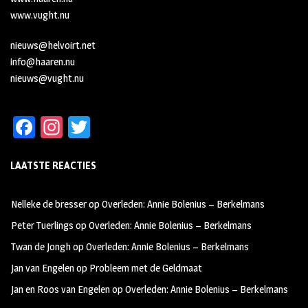
www.vught.nu
nieuws@helvoirt.net
info@haaren.nu
nieuws@vught.nu
Fa
In
T
ce
st
wi
LAATSTE REACTIES
b
ag
tt
oo
ra
er
Nelleke de bresser
op
Overleden: Annie Bolenius – Berkelmans
k
m
Peter Tuerlings
op
Overleden: Annie Bolenius – Berkelmans
Twan de Jongh
op
Overleden: Annie Bolenius – Berkelmans
Jan van Engelen
op
Probleem met de Geldmaat
Jan en Roos van Engelen
op
Overleden: Annie Bolenius – Berkelmans