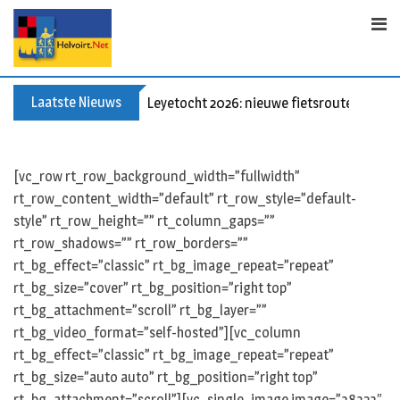
S
k
i
p
t
Laatste Nieuws
Leyetocht 2026: nieuwe fietsroutes
o
c
o
[vc_row rt_row_background_width=”fullwidth”
n
rt_row_content_width=”default” rt_row_style=”default-
t
style” rt_row_height=”” rt_column_gaps=””
e
rt_row_shadows=”” rt_row_borders=””
n
rt_bg_effect=”classic” rt_bg_image_repeat=”repeat”
t
rt_bg_size=”cover” rt_bg_position=”right top”
rt_bg_attachment=”scroll” rt_bg_layer=””
rt_bg_video_format=”self-hosted”][vc_column
rt_bg_effect=”classic” rt_bg_image_repeat=”repeat”
rt_bg_size=”auto auto” rt_bg_position=”right top”
rt_bg_attachment=”scroll”][vc_single_image image=”38323″