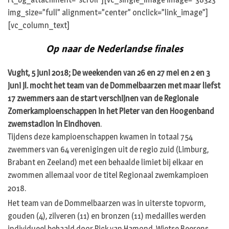
img_size=”full” alignment=”center” onclick=”link_image”]
[vc_column_text]
Op naar de Nederlandse finales
Vught, 5 juni 2018; De weekenden van 26 en 27 mei en 2 en 3
juni jl. mocht het team van de Dommelbaarzen met maar liefst
17 zwemmers aan de start verschijnen van de Regionale
Zomerkampioenschappen in het Pieter van den Hoogenband
zwemstadion in Eindhoven
.
Tijdens deze kampioenschappen kwamen in totaal 754
zwemmers van 64 verenigingen uit de regio zuid (Limburg,
Brabant en Zeeland) met een behaalde limiet bij elkaar en
zwommen allemaal voor de titel Regionaal zwemkampioen
2018.
Het team van de Dommelbaarzen was in uiterste topvorm,
gouden (4), zilveren (11) en bronzen (11) medailles werden
individueel behaald door Rick van Hamond, Wietse Beerens,