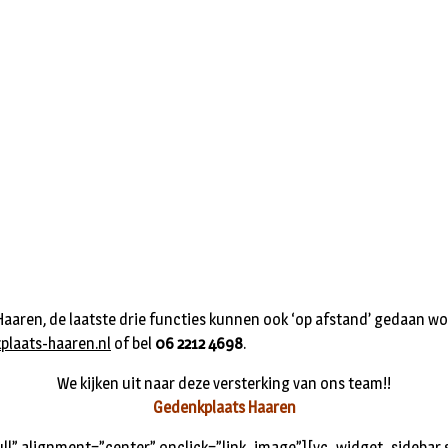
Haaren, de laatste drie functies kunnen ook ‘op afstand’ gedaan w
laats-haaren.nl
of bel
06 2212 4698
.
We kijken uit naar deze versterking van ons team!!
Gedenkplaats Haaren
l” alignment=”center” onclick=”link_image”][vc_widget_sidebar 