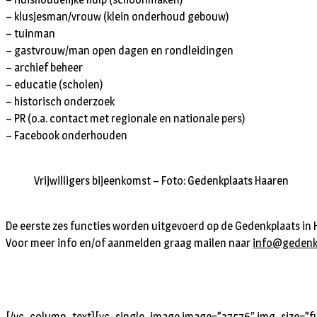
– klusjesman/vrouw (klein onderhoud gebouw)
– tuinman
– gastvrouw/man open dagen en rondleidingen
– archief beheer
– educatie (scholen)
– historisch onderzoek
– PR (o.a. contact met regionale en nationale pers)
– Facebook onderhouden
Vrijwilligers bijeenkomst – Foto: Gedenkplaats Haaren
De eerste zes functies worden uitgevoerd op de Gedenkplaats in 
Voor meer info en/of aanmelden graag mailen naar
info@gedenkp
[/vc_column_text][vc_single_image image=”37576″ img_size=”ful