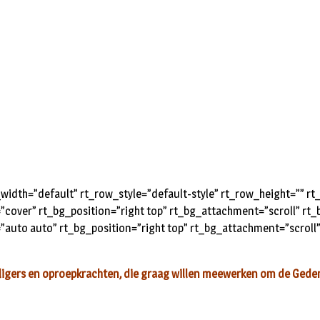
idth=”default” rt_row_style=”default-style” rt_row_height=”” 
=”cover” rt_bg_position=”right top” rt_bg_attachment=”scroll” r
”auto auto” rt_bg_position=”right top” rt_bg_attachment=”scroll
lligers en oproepkrachten, die graag willen meewerken om de Geden