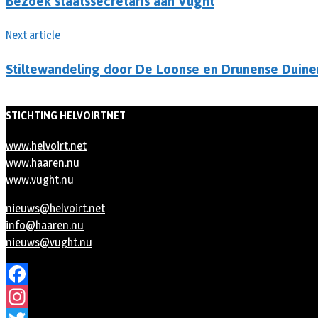
Bezoek staatssecretaris aan Vught
Next article
Stiltewandeling door De Loonse en Drunense Duine
STICHTING HELVOIRTNET
www.helvoirt.net
www.haaren.nu
www.vught.nu
nieuws@helvoirt.net
info@haaren.nu
nieuws@vught.nu
Facebook