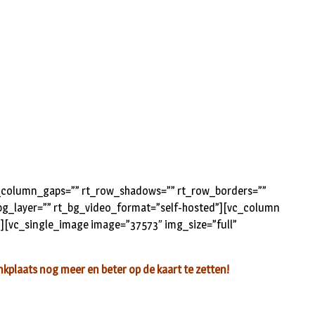
rt_column_gaps=”” rt_row_shadows=”” rt_row_borders=””
t_bg_layer=”” rt_bg_video_format=”self-hosted”][vc_column
”][vc_single_image image=”37573″ img_size=”full”
kplaats nog meer en beter op de kaart te zetten!