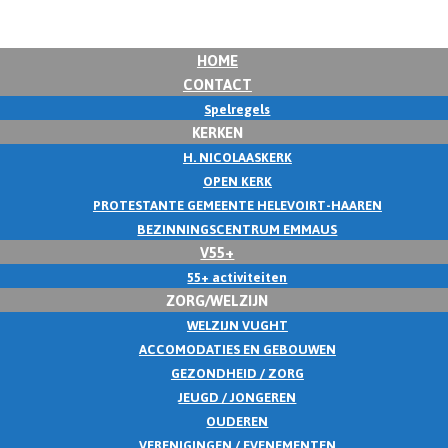
HOME
CONTACT
Spelregels
KERKEN
H. NICOLAASKERK
OPEN KERK
PROTESTANTE GEMEENTE HELEVOIRT-HAAREN
BEZINNINGSCENTRUM EMMAUS
V55+
55+ activiteiten
ZORG/WELZIJN
WELZIJN VUGHT
ACCOMODATIES EN GEBOUWEN
GEZONDHEID / ZORG
JEUGD / JONGEREN
OUDEREN
VERENIGINGEN / EVENEMENTEN