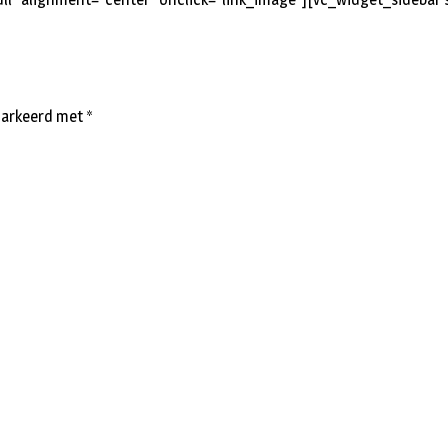
emarkeerd met
*