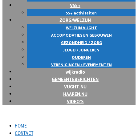
V55+
55+ activiteiten
ZORG/WELZIJN
WELZIJN VUGHT
ACCOMODATIES EN GEBOUWEN
GEZONDHEID / ZORG
JEUGD / JONGEREN
OUDEREN
VERENIGINGEN / EVENEMENTEN
wijkradio
GEMEENTEBERICHTEN
VUGHT.NU
HAAREN.NU
VIDEO’S
HOME
CONTACT