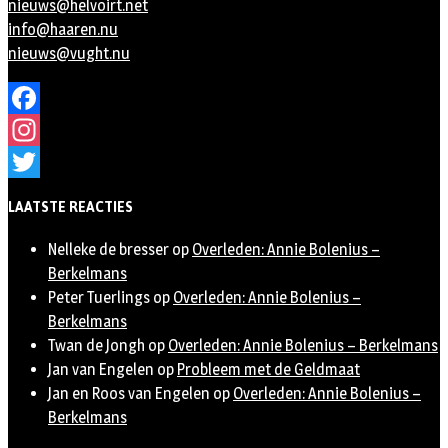
nieuws@helvoirt.net
info@haaren.nu
nieuws@vught.nu
Facebook
Instagram
Twitter
LAATSTE REACTIES
Nelleke de bresser
op
Overleden: Annie Bolenius –
Berkelmans
Peter Tuerlings
op
Overleden: Annie Bolenius –
Berkelmans
Twan de Jongh
op
Overleden: Annie Bolenius – Berkelmans
Jan van Engelen
op
Probleem met de Geldmaat
Jan en Roos van Engelen
op
Overleden: Annie Bolenius –
Berkelmans