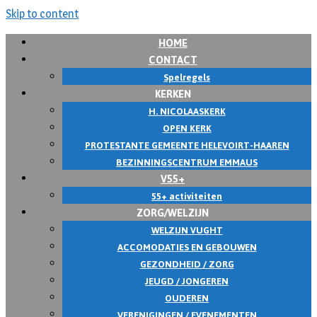
Skip to content
HOME
CONTACT
Spelregels
KERKEN
H. NICOLAASKERK
OPEN KERK
PROTESTANTE GEMEENTE HELEVOIRT-HAAREN
BEZINNINGSCENTRUM EMMAUS
V55+
55+ activiteiten
ZORG/WELZIJN
WELZIJN VUGHT
ACCOMODATIES EN GEBOUWEN
GEZONDHEID / ZORG
JEUGD / JONGEREN
OUDEREN
VERENIGINGEN / EVENEMENTEN