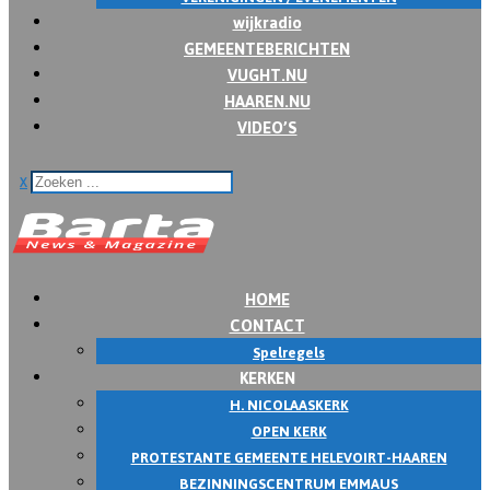
wijkradio
GEMEENTEBERICHTEN
VUGHT.NU
HAAREN.NU
VIDEO’S
x
HOME
CONTACT
Spelregels
KERKEN
H. NICOLAASKERK
OPEN KERK
PROTESTANTE GEMEENTE HELEVOIRT-HAAREN
BEZINNINGSCENTRUM EMMAUS